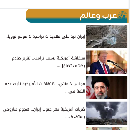
عرب وعالم
إيران ترد على تهديدات ترامب: لا موقع نوويا...
هشاشة أمريكية بسبب ترامب.. تقرير صادم
يكشف تضاؤل...
مجتبى خامنئي: الانتهاكات الأمريكية تثبت عدم
الثقة في...
ضربات أمريكية تهز جنوب إيران.. هجوم صاروخي
يستهدف...