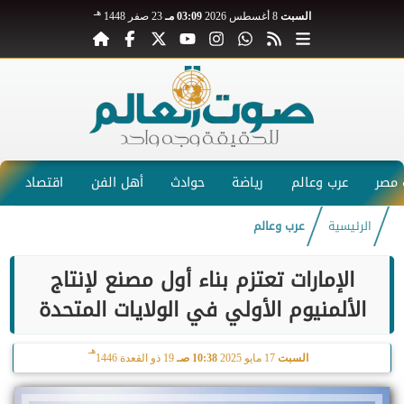
هـ
السبت
8 أغسطس 2026
03:09 مـ
23 صفر 1448
مصر
عرب وعالم
رياضة
حوادث
أهل الفن
اقتصاد
الرئيسية
عرب وعالم
الإمارات تعتزم بناء أول مصنع لإنتاج
الألمنيوم الأولي في الولايات المتحدة
هـ
السبت
17 مايو 2025
10:38 صـ
19 ذو القعدة 1446