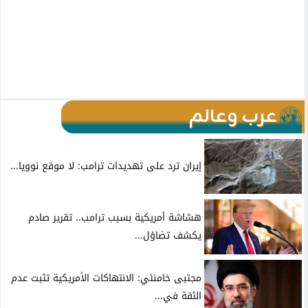
عرب وعالم
إيران ترد على تهديدات ترامب: لا موقع نوويا...
هشاشة أمريكية بسبب ترامب.. تقرير صادم
يكشف تضاؤل...
مجتبى خامنئي: الانتهاكات الأمريكية تثبت عدم
الثقة في...