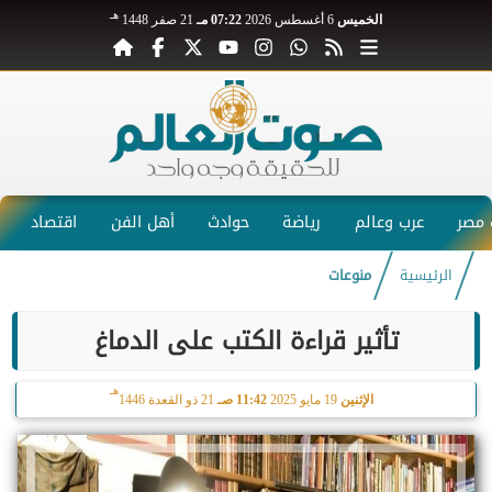
هـ
الخميس
6 أغسطس 2026
07:22 مـ
21 صفر 1448
مصر
عرب وعالم
رياضة
حوادث
أهل الفن
اقتصاد
الرئيسية
منوعات
تأثير قراءة الكتب على الدماغ
هـ
الإثنين
19 مايو 2025
11:42 صـ
21 ذو القعدة 1446