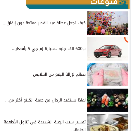
منوعات
كيف تجعل عطلة عيد الفطر ممتعة دون إنفاق...
ب600 الف جنيه ..سيارة إم جي 5 بأسعار...
نصائح لإزالة البقع من الملابس
لماذا يستفيد الرجال من حمية الكيتو أكثر من...
تفسير سبب الرغبة الشديدة في تناول الأطعمة
الحلوة...