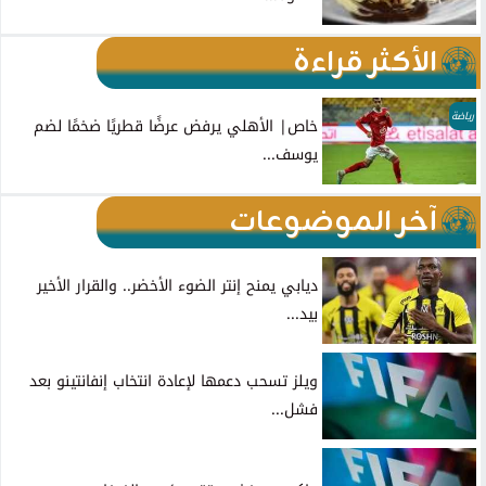
الأكثر قراءة
رياضة
خاص| الأهلي يرفض عرضًا قطريًا ضخمًا لضم
يوسف...
آخر الموضوعات
ديابي يمنح إنتر الضوء الأخضر.. والقرار الأخير
بيد...
ويلز تسحب دعمها لإعادة انتخاب إنفانتينو بعد
فشل...