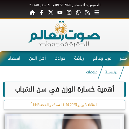
هـ
الخميس
6 أغسطس 2026
09:56 مـ
21 صفر 1448
مصر
عرب وعالم
رياضة
حوادث
أهل الفن
اقتصاد
الرئيسية
منوعات
أهمية خسارة الوزن في سن الشباب
هـ
الثلاثاء
3 يونيو 2025
11:29 صـ
6 ذو الحجة 1446