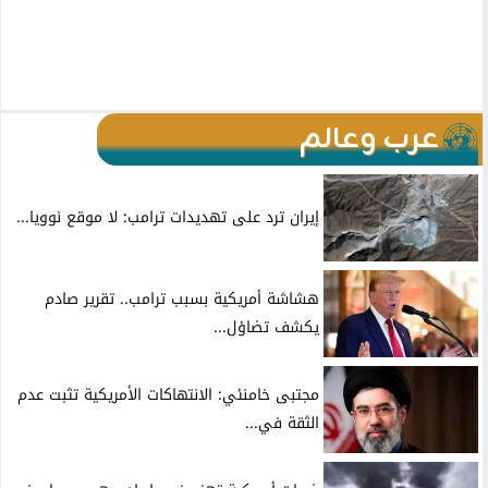
عرب وعالم
إيران ترد على تهديدات ترامب: لا موقع نوويا...
هشاشة أمريكية بسبب ترامب.. تقرير صادم
يكشف تضاؤل...
مجتبى خامنئي: الانتهاكات الأمريكية تثبت عدم
الثقة في...