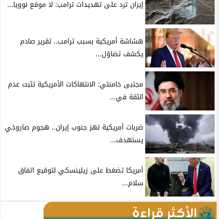
إيران ترد على تهديدات ترامب: لا موقع نوويا...
هشاشة أمريكية بسبب ترامب.. تقرير صادم
يكشف تضاؤل...
مجتبى خامنئي: الانتهاكات الأمريكية تثبت عدم
الثقة في...
ضربات أمريكية تهز جنوب إيران.. هجوم صاروخي
يستهدف...
أمريكا تضغط على زيلينسكي لتوقيع اتفاق
سلام...
الأكثر قراءة