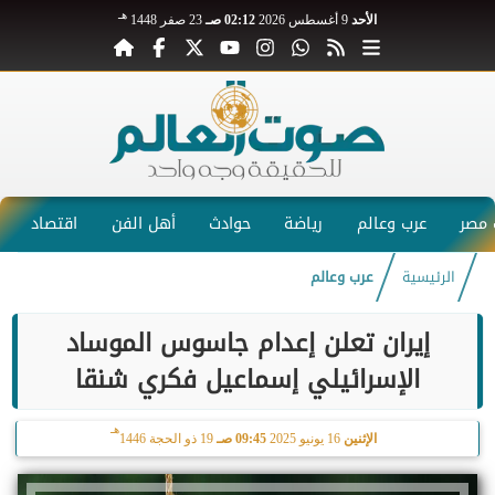
هـ
الأحد
9 أغسطس 2026
02:12 صـ
23 صفر 1448
مصر
عرب وعالم
رياضة
حوادث
أهل الفن
اقتصاد
الرئيسية
عرب وعالم
إيران تعلن إعدام جاسوس الموساد
الإسرائيلي إسماعيل فكري شنقا
هـ
الإثنين
16 يونيو 2025
09:45 صـ
19 ذو الحجة 1446