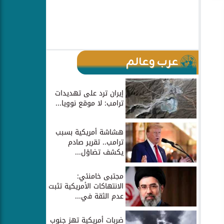
عرب وعالم
إيران ترد على تهديدات
ترامب: لا موقع نوويا...
هشاشة أمريكية بسبب
ترامب.. تقرير صادم
يكشف تضاؤل...
مجتبى خامنئي:
الانتهاكات الأمريكية تثبت
عدم الثقة في...
ضربات أمريكية تهز جنوب