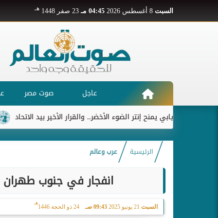
هـ
السبت
8 أغسطس 2026
04:45 مـ
23 صفر 1448
عاجل
صوت مصر
عر
ديابي يمنح إنتر الضوء الأخضر.. والقرار الأخير بيد الاتحاد
ريال 
الرئيسية
عرب وعالم
انفجار في جنوب طهران 
هـ
السبت
21 يونيو 2025
09:43 صـ
24 ذو الحجة 1446