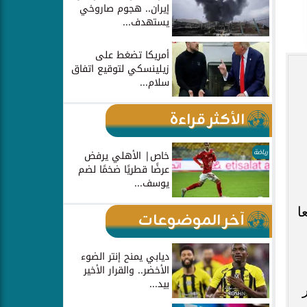
إيران.. هجوم صاروخي
يستهدف...
أمريكا تضغط على
زيلينسكي لتوقيع اتفاق
سلام...
الأكثر قراءة
رياضة
خاص| الأهلي يرفض
عرضًا قطريًا ضخمًا لضم
يوسف...
ا
آخر الموضوعات
ديابي يمنح إنتر الضوء
الأخضر.. والقرار الأخير
بيد...