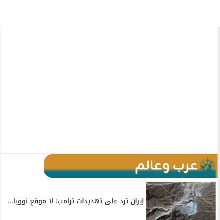
عرب وعالم
إيران ترد على تهديدات ترامب: لا موقع نوويا...