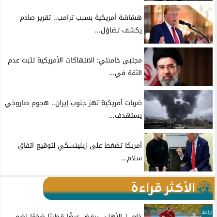
هشاشة أمريكية بسبب ترامب.. تقرير صادم
يكشف تضاؤل...
مجتبى خامنئي: الانتهاكات الأمريكية تثبت عدم
الثقة في...
ضربات أمريكية تهز جنوب إيران.. هجوم صاروخي
يستهدف...
أمريكا تضغط على زيلينسكي لتوقيع اتفاق
سلام...
الأكثر قراءة
رياضة
خاص| الأهلي يرفض عرضًا قطريًا ضخمًا لضم