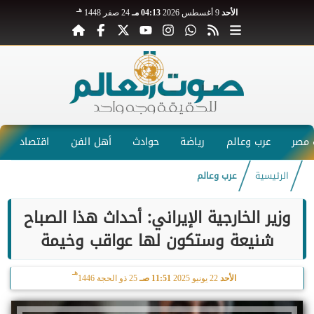
هـ
الأحد
9 أغسطس 2026
04:13 مـ
24 صفر 1448
مصر
عرب وعالم
رياضة
حوادث
أهل الفن
اقتصاد
الرئيسية
عرب وعالم
وزير الخارجية الإيراني: أحداث هذا الصباح
شنيعة وستكون لها عواقب وخيمة
هـ
الأحد
22 يونيو 2025
11:51 صـ
25 ذو الحجة 1446