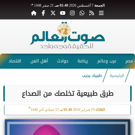
هـ
الجمعة
7 أغسطس 2026
01:40 صـ
21 صفر 1448
مصر
عرب وعالم
رياضة
حوادث
أهل الفن
اقتصاد
الرئيسية
طبيبك يجيب
طرق طبيعية تخلصك من الصداع
هـ
الثلاثاء
19 فبراير 2019
01:48 مـ
13 جمادى آخر 1440