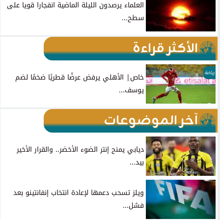
سطح...
الأكثر قراءة
رياضة
خاص| الأهلي يرفض عرضًا قطريًا ضخمًا لضم
يوسف...
آخر الموضوعات
ديابي يمنح إنتر الضوء الأخضر.. والقرار الأخير
بيد...
ويلز تسحب دعمها لإعادة انتخاب إنفانتينو بعد
فشل...