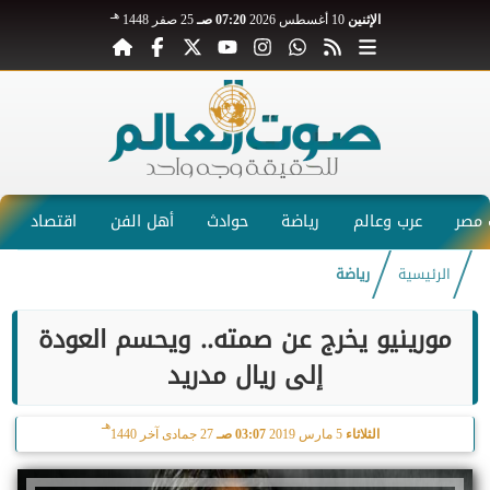
هـ
الإثنين
10 أغسطس 2026
07:20 صـ
25 صفر 1448
مصر
عرب وعالم
رياضة
حوادث
أهل الفن
اقتصاد
الرئيسية
رياضة
مورينيو يخرج عن صمته.. ويحسم العودة
إلى ريال مدريد
هـ
الثلاثاء
5 مارس 2019
03:07 صـ
27 جمادى آخر 1440