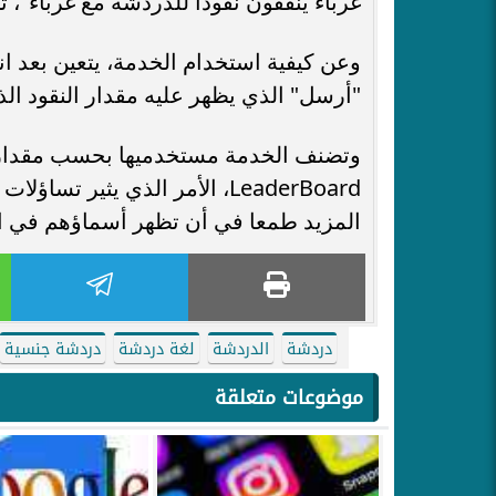
غرباء ينفقون نقودا للدردشة مع غرباء"،
وعن كيفية استخدام الخدمة، يتعين بعد ا
"أرسل" الذي يظهر عليه مقدار النقود ا
وتضنف الخدمة مستخدميها بحسب مقدار الن
LeaderBoard، الأمر الذي يثي
المزيد طمعا في أن تظهر أسماؤهم في الب
دردشة
الدردشة
لغة دردشة
دردشة جنسية
موضوعات متعلقة