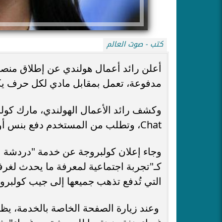
كتب - صوت العالم
أعلن رائد أعمال هولندي عن إطلاق منصة
مدفوعة، تعمل بمقابل مادي لكل حرف يك
Chat، وتطلب من المستخدم دفع بنس أو ما يعادل 0.01 دولار، لقاء كل حرف يقوم بكتابته.
وجاء إعلان كولبروجة عن خدمة "دردشة الأغن
كـ"تجربة اجتماعية لمعرفة ما يحدث لغرفة
التي تُدفع تذهب جميعها إلى جيب كولبروج
وعند زيارة الصفحة الخاصة بالخدمة، يظه