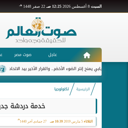
هـ
السبت
8 أغسطس 2026
12:25 صـ
22 صفر 1448
عاجل
صوت مصر
عر
ديابي يمنح إنتر الضوء الأخضر.. والقرار الأخير بيد الاتحاد
ريال 
الرئيسية
تكنولوجيا
خدمة دردشة جديد
هـ
الثلاثاء
5 مارس 2019
10:39 صـ
27 جمادى آخر 1440