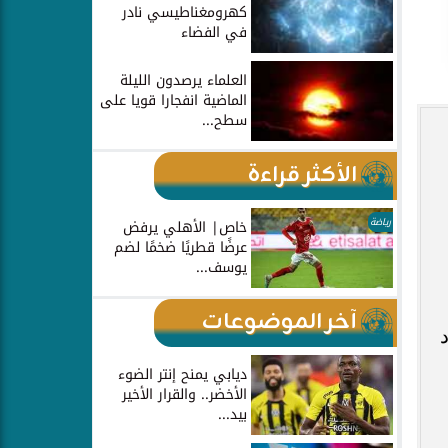
كهرومغناطيسي نادر
في الفضاء
العلماء يرصدون الليلة
الماضية انفجارا قويا على
سطح...
الأكثر قراءة
رياضة
خاص| الأهلي يرفض
عرضًا قطريًا ضخمًا لضم
يوسف...
آخر الموضوعات
ديابي يمنح إنتر الضوء
الأخضر.. والقرار الأخير
بيد...