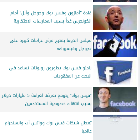
قادة ”أمازون وفيس بوك وجوجل وأبل” أمام
الكونجرس غداً بسبب الممارسات الاحتكارية
مجلس الدوما يقترح فرض غرامات كبيرة على
«جوجل وفيسبوك»
باحثو فيس بوك يطورون روبوتات تساعد في
البحث عن المفقودات
”فيس بوك” يتوقع تعرضه لغرامة 5 مليارات دولار
بسبب انتهاك خصوصية المستخدمين
تعطل شبكات فيس بوك وواتس آب وانستجرام
عالميا