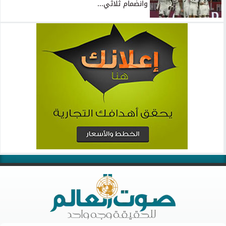
وانضمام ثلاثي...