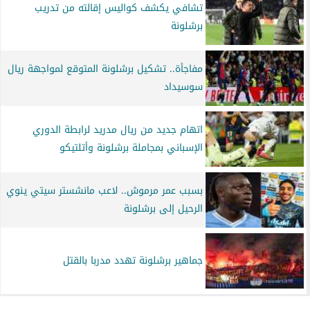
تشافي يكشف كواليس إقالته من تدريب
برشلونة
مفاجأة.. تشكيل برشلونة المتوقع لمواجهة ريال
سوسيداد
اتهام جديد من ريال مدريد لرابطة الدوري
الإسباني بمجاملة برشلونة وأتلتيكو
بسبب عمر مرموش.. لاعب مانشستر سيتي ينوي
الرحيل إلى برشلونة
جماهير برشلونة تهدد مدربا بالقتل