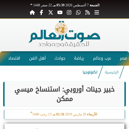
هـ
الجمعة
7 أغسطس 2026
05:39 مـ
22 صفر 1448
مصر
عرب وعالم
رياضة
حوادث
أهل الفن
اقتصاد
الرئيسية
تكنولوجيا
خبير جينات أوروبي: استنساخ ميسي
ممكن
هـ
الأربعاء
20 مارس 2019
02:36 مـ
13 رجب 1440