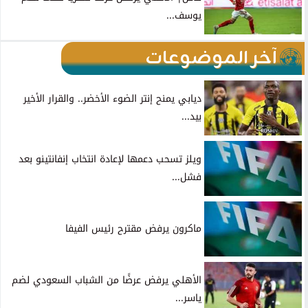
يوسف...
آخر الموضوعات
ديابي يمنح إنتر الضوء الأخضر.. والقرار الأخير
بيد...
ويلز تسحب دعمها لإعادة انتخاب إنفانتينو بعد
فشل...
ماكرون يرفض مقترح رئيس الفيفا
الأهلي يرفض عرضًا من الشباب السعودي لضم
ياسر...