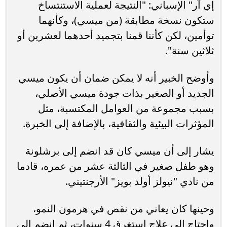
إي آر" الإسباني: "النتيجة لعملية الاستنتساخ
ستكون نسخة مطابقة (من ميسي)، وكأنهما
توأمين، لكن كأننا قمنا بتجميد أحدهما لعشرين أو
ثلاثين سنة".
وأوضح الخبير أنه لا يمكن ضمان أن يكون ميسي
الجديد أو الصغير بذات جودة ميسي الأصلي،
بسبب مجموعة من العوامل المكتسبة، مثل
المؤثرات البيئية والثقافية، بالإضافة إلى الخبرة.
يشار إلى أن ميسي كان قد انضم إلى برشلونة
وهو طفل صغير في الثالثة عشر من عمره، قادما
من نادي "نيولز أولد بويز" الأرجنتيني.
وحينها كان يعاني من نقص في هرمون النمو،
واحتاج إلى علاج استغرق 4 سنوات، ثم انضم إلى