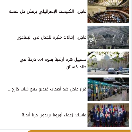
عاجل.. الكنيست الإسرائيلي يرفض حل نفسه
عاجل.. إقالات مثيرة للجدل في البنتاغون
تسجيل هزة أرضية بقوة 6.4 درجة في
طاجيكستان
قرار عاجل ضد أصحاب فيديو دفع شاب خارج...
ماسك: زعماء أوروبا يريدون حربا أبدية