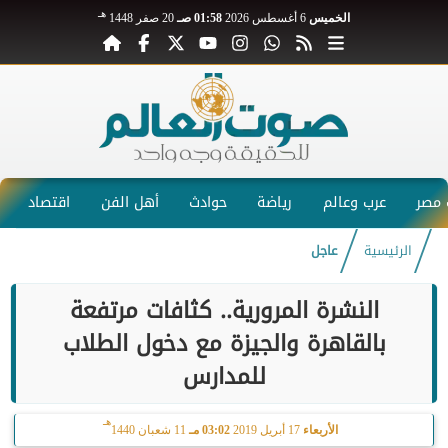
هـ
الخميس
6 أغسطس 2026
01:58 صـ
20 صفر 1448
مصر
عرب وعالم
رياضة
حوادث
أهل الفن
اقتصاد
الرئيسية
عاجل
النشرة المرورية.. كثافات مرتفعة
بالقاهرة والجيزة مع دخول الطلاب
للمدارس
هـ
الأربعاء
17 أبريل 2019
03:02 مـ
11 شعبان 1440