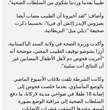
طبيبا بعدما وردتنا شكوى من السلطات الصحية".
وأضاف: "لقد أخبرونا أن الطبيب مصاب أيضا
بفيروس الإيدز (إتش آي في)"، بحسبما ذكرت
صحيفة "ديلي ميل" البريطانية.
وأكدت وزيرة الصحة في ولاية السند الباكستانية،
أزرا بشوشو توقيف الطبيب المعني، موضحة أنه
"أجريت فحوص دم لأهل الأطفال المصابين غير
أن النتائج أتت سلبية".
وكانت الشرطة تلقت بلاغات الأسبوع الماضي
بالوضع المأساوي، بعدما خلصت فحوص إلى
إصابة 18 طفلا في ضواحي مدينة لاركانا، ما دفع
السلطات الصحية إلى مراقبة الوضع بصورة
أوسع، وعندها اكتشفت عشرات الإصابات