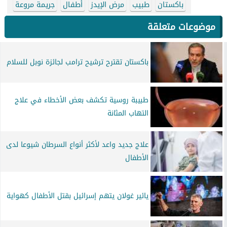
باكستان
طبيب
مرض الإيدز
أطفال
جريمة مروعة
موضوعات متعلقة
باكستان تقترح ترشيح ترامب لجائزة نوبل للسلام
طبيبة روسية تكشف بعض الأخطاء في علاج
التهاب المثانة
علاج جديد واعد لأكثر أنواع السرطان شيوعا لدى
الأطفال
يائير غولان يتهم إسرائيل بقتل الأطفال كهواية