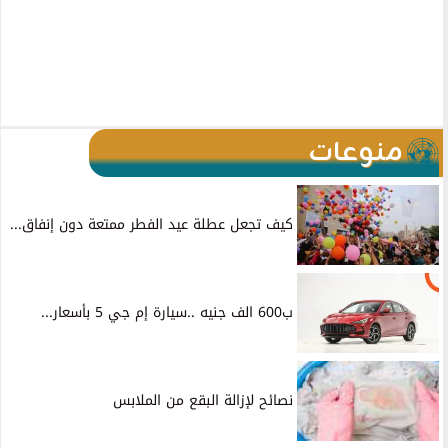
منوعات
كيف تجعل عطلة عيد الفطر ممتعة دون إنفاق...
ب600 الف جنيه ..سيارة إم جي 5 بأسعار...
نصائح لإزالة البقع من الملابس