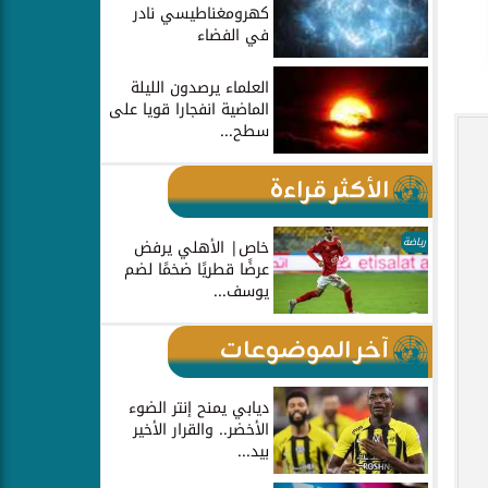
كهرومغناطيسي نادر
في الفضاء
العلماء يرصدون الليلة
الماضية انفجارا قويا على
سطح...
الأكثر قراءة
رياضة
خاص| الأهلي يرفض
عرضًا قطريًا ضخمًا لضم
يوسف...
آخر الموضوعات
ديابي يمنح إنتر الضوء
الأخضر.. والقرار الأخير
بيد...