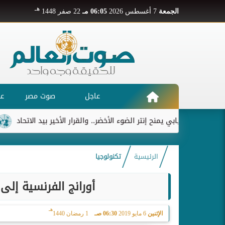
هـ
الجمعة
7 أغسطس 2026
06:05 مـ
22 صفر 1448
عاجل
صوت مصر
عر
ديابي يمنح إنتر الضوء الأخضر.. والقرار الأخير بيد الاتحاد
ريال مدري
الرئيسية
تكنولوجيا
أورانج الفرنسية إلى 
هـ
الإثنين
6 مايو 2019
06:30 صـ
1 رمضان 1440