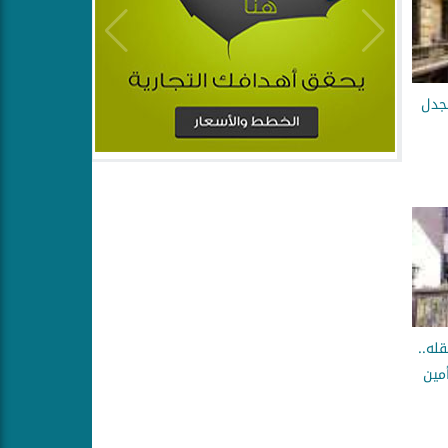
لجدل
قله..
مين