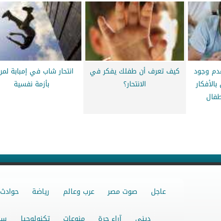
عدم وجود
كيف تعرف أن طفلك يفكر في
انتحار شاب في إمبابة لمر
بالأفكار
الانتحار؟
بأزمة نفسية
أطفال
عاجل
صوت مصر
عرب وعالم
رياضة
حوادث
ديني
آراء حرة
منوعات
تكنولوجيا
سو