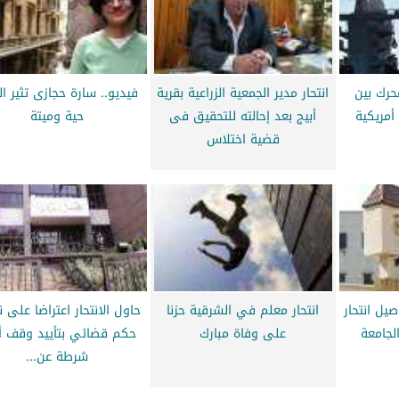
محرك بين
انتحار مدير الجمعية الزراعية بقرية
فيديو.. سارة حجازى تثير ا
أمريكية
أبيج بعد إحالته للتحقيق فى
حية وميتة
قضية اختلاس
يل انتحار
انتحار معلم في الشرقية حزنا
حاول الانتحار اعتراضا على ن
لجامعة
على وفاة مبارك
حكم قضائي بتأييد وقف أ
شرطة عن...