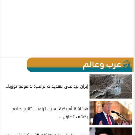
عرب وعالم
إيران ترد على تهديدات ترامب: لا موقع نوويا...
هشاشة أمريكية بسبب ترامب.. تقرير صادم
يكشف تضاؤل...