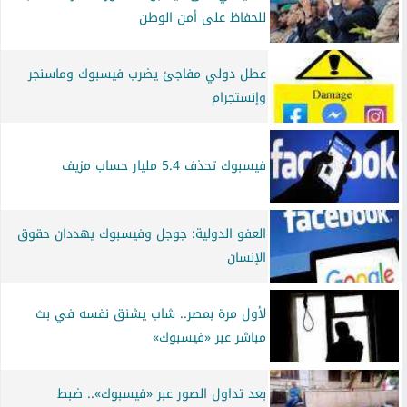
للحفاظ على أمن الوطن
عطل دولي مفاجئ يضرب فيسبوك وماسنجر
وإنستجرام
فيسبوك تحذف 5.4 مليار حساب مزيف
العفو الدولية: جوجل وفيسبوك يهددان حقوق
الإنسان
لأول مرة بمصر.. شاب يشنق نفسه في بث
مباشر عبر «فيسبوك»
بعد تداول الصور عبر «فيسبوك».. ضبط