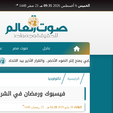
هـ
الخميس
6 أغسطس 2026
09:35 مـ
21 صفر 1448
عاجل
صوت مصر
عر
ديابي يمنح إنتر الضوء الأخضر.. والقرار الأخير بيد الاتحاد
ريال مدريد
الرئيسية
تكنولوجيا
فيسبوك ورمضان في الشرق 
هـ
الثلاثاء
28 مايو 2019
12:28 مـ
23 رمضان 1440