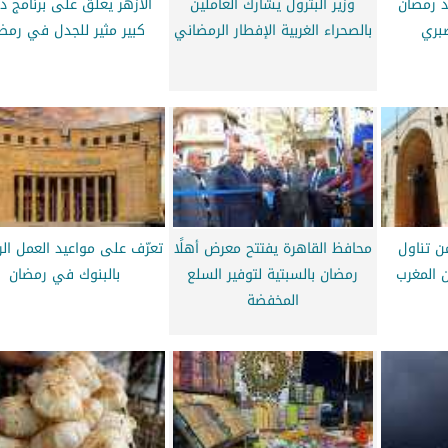
د رمضان
وزير البترول يشارك العاملين
الأزهر يعلق على برنامج دا
بري
بالصحراء الغربية الإفطار الرمضاني
كبير مثير للجدل في رمض
 تناول
محافظ القاهرة يفتتح معرض أهلًا
تعرّف على مواعيد العمل ال
ن المغرب
رمضان بالسبتية لتوفير السلع
بالبنوك في رمضان
المخفضة