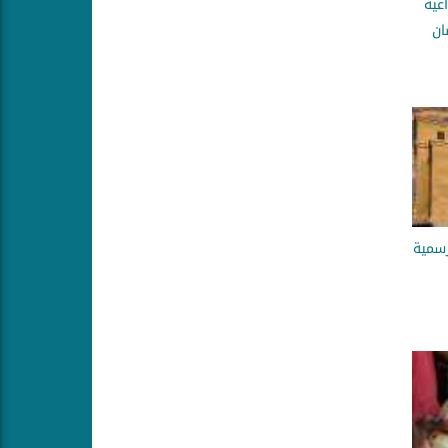
عية
ان
رسمية