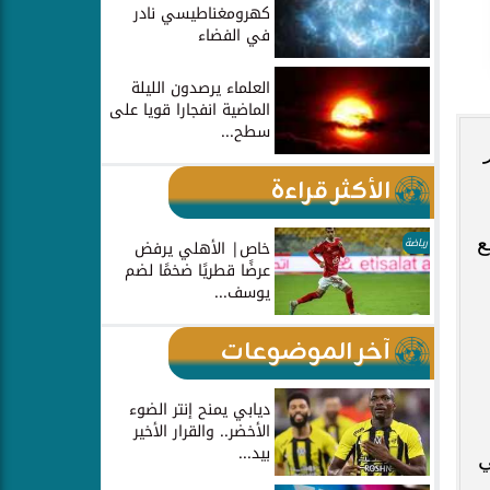
كهرومغناطيسي نادر
في الفضاء
العلماء يرصدون الليلة
الماضية انفجارا قويا على
سطح...
الأكثر قراءة
وقع
رياضة
خاص| الأهلي يرفض
عرضًا قطريًا ضخمًا لضم
يوسف...
آخر الموضوعات
ديابي يمنح إنتر الضوء
الأخضر.. والقرار الأخير
بيد...
ي