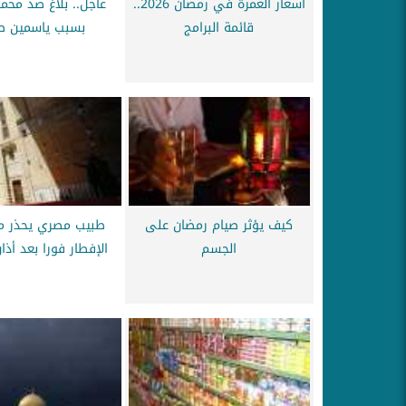
أسعار العمرة في رمضان 2026..
عاجل.. بلاغ ضد محم
قائمة البرامج
بسبب ياسمين ص
كيف يؤثر صيام رمضان على
طبيب مصري يحذر من
الجسم
الإفطار فورا بعد أذا