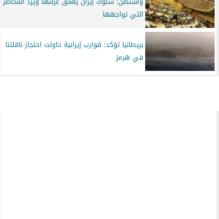
واشنطن: سلوك إيران يعمق عزلتها ويزد المخاطر
التي تواجهها
بريطانيا تؤكد: قوارب إيرانية حاولت احتجاز ناقلتنا
في هرمز