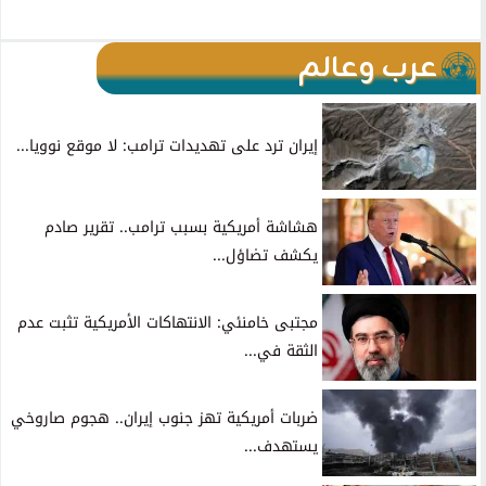
عرب وعالم
إيران ترد على تهديدات ترامب: لا موقع نوويا...
هشاشة أمريكية بسبب ترامب.. تقرير صادم
يكشف تضاؤل...
مجتبى خامنئي: الانتهاكات الأمريكية تثبت عدم
الثقة في...
ضربات أمريكية تهز جنوب إيران.. هجوم صاروخي
يستهدف...