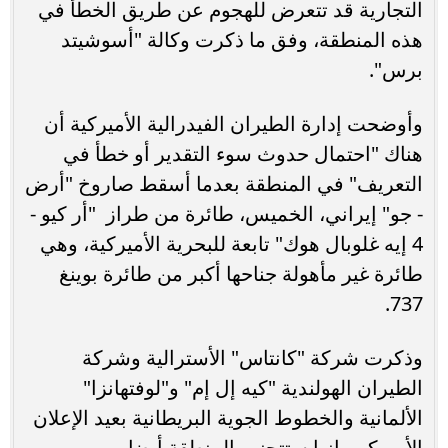
التجارية قد تتعرض للهجوم عن طريق الخطأ في
هذه المنطقة، وفق ما ذكرت وكالة "أسوشيتد
برس".
وأوضحت إدارة الطيران الفيدرالية الأميركية أن
هناك "احتمال حدوث سوء التقدير أو خطأ في
التعريف" في المنطقة بعدما أسقط صاروخ "أرض
- جو" إيراني، الخميس، طائرة من طراز "أر كيو -
4 إيه غلوبال هوك" تابعة للبحرية الأميركية، وهي
طائرة غير مأهولة جناحها أكبر من طائرة بوينغ
737.
وذكرت شركة "كانتاس" الأسترالية وشركة
الطيران الهولندية "كيه إل إم" و"لوفتهانزا"
الألمانية والخطوط الجوية البريطانية بعيد الإعلان
الأميركي، إنها ستتجنب المنطقة أيضا.