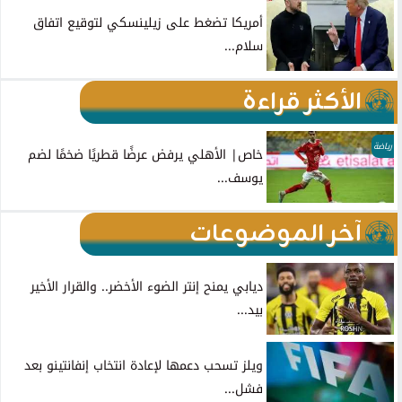
أمريكا تضغط على زيلينسكي لتوقيع اتفاق
سلام...
الأكثر قراءة
رياضة
خاص| الأهلي يرفض عرضًا قطريًا ضخمًا لضم
يوسف...
آخر الموضوعات
ديابي يمنح إنتر الضوء الأخضر.. والقرار الأخير
بيد...
ويلز تسحب دعمها لإعادة انتخاب إنفانتينو بعد
فشل...