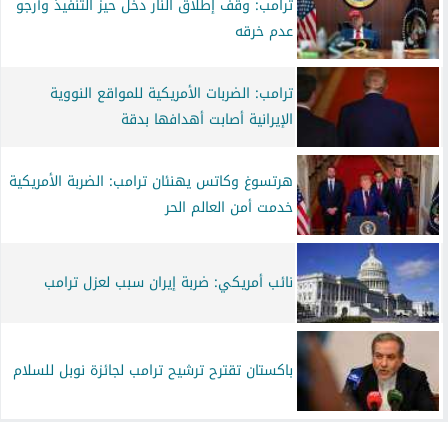
ترامب: وقف إطلاق النار دخل حيز التنفيذ وأرجو
عدم خرقه
ترامب: الضربات الأمريكية للمواقع النووية
الإيرانية أصابت أهدافها بدقة
هرتسوغ وكاتس يهنئان ترامب: الضربة الأمريكية
خدمت أمن العالم الحر
نائب أمريكي: ضربة إيران سبب لعزل ترامب
باكستان تقترح ترشيح ترامب لجائزة نوبل للسلام