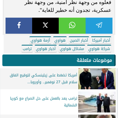
فعلوه من وجهة نظر أمنية، من وجهة نظر
عسكرية، تجدون أنه خطير للغاية".
أخبار أميركا
أخبار الصين
هواوي
أزمة هواوي
شركة هواوي
مشاكل هواوي
أخبار هواوي
ترامب
موضوعات متعلقة
أمريكا تضغط على زيلينسكي لتوقيع اتفاق
سلام قبل 27 نوفمبر.. وأوروبا...
ترامب يعد بالعمل على حل الصراع مع كوريا
الشمالية