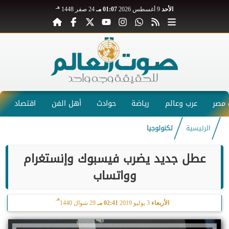
هـ
الأحد
9 أغسطس 2026
01:07 مـ
24 صفر 1448
مصر
عرب وعالم
رياضة
حوادث
أهل الفن
اقتصاد
الرئيسية
تكنولوجيا
عطل جديد يضرب فيسبوك وإنستغرام
وواتساب
هـ
الأربعاء
3 يوليو 2019
02:41 مـ
29 شوال 1440