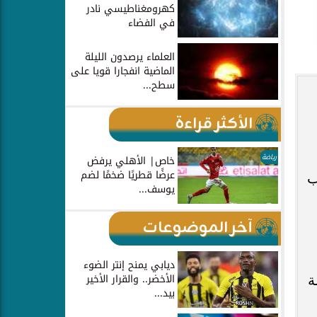
كهرومغناطيسي نادر
في الفضاء
العلماء يرصدون الليلة
الماضية انفجارا قويا على
سطح...
الأكثر قراءة
رياضة
خاص| الأهلي يرفض
عرضًا قطريًا ضخمًا لضم
ب
يوسف...
آخر الموضوعات
ديابي يمنح إنتر الضوء
الأخضر.. والقرار الأخير
ة
بيد...