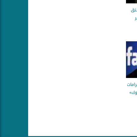
نق
امات
وك»