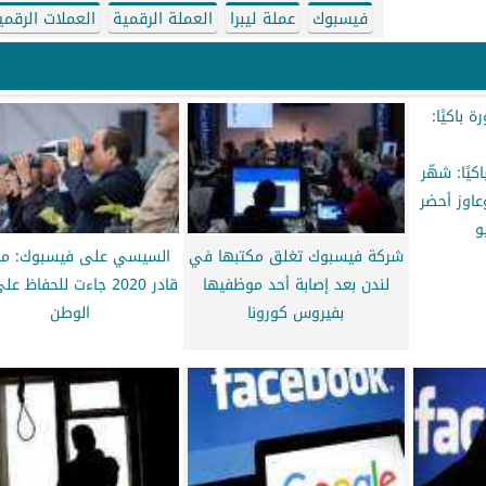
فيسبوك
عملة ليبرا
العملة الرقمية
العملات الرقمي
كيًا: شهّر
عاوز أحضر
و
شركة فيسبوك تغلق مكتبها في
السيسي على فيسبوك: منا
لندن بعد إصابة أحد موظفيها
قادر 2020 جاءت للحفاظ 
بفيروس كورونا
الوطن