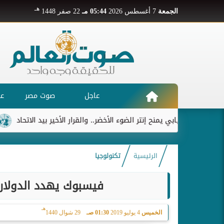
هـ
الجمعة
7 أغسطس 2026
05:44 مـ
22 صفر 1448
عاجل
صوت مصر
عر
ديابي يمنح إنتر الضوء الأخضر.. والقرار الأخير بيد الاتحاد
ريال مدري
الرئيسية
تكنولوجيا
فيسبوك يهدد الدولار
هـ
الخميس
4 يوليو 2019
01:30 صـ
29 شوال 1440