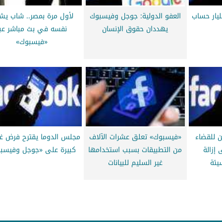
ك تحذف 5.4 مليار حساب
العفو الدولية: جوجل وفيسبوك
لأول مرة بمصر.. شاب يش
يهددان حقوق الإنسان
نفسه في بث مباشر عبر
«فيسبوك»
ن للقضاء
«فيسبوك» تعلق عشرات الآلاف
مجلس الدوما يقترح فرض غر
إزالة
من التطبيقات بسبب استخدامها
كبيرة على «جوجل وفيسب
يئة
غير السليم للبيانات