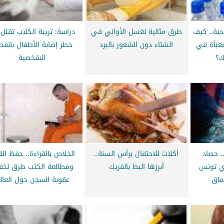
حية.. كيف
طرق مثالية لغسل الأواني في
دراسة: تريبة الكلاب تقلل
معبأة في
الشتاء دون الشعور بالبرد
خطر إصابة الأطفال بانفص
ك؟
الشخصية
. حصاد
أكلات للاحتفال برأس السنة..
الخلاص بالقراءة.. حفظ الق
ي تونس
أبرزها البط بالفريك
ومطالعة الكتب طرق لخ
ماق
عقوبة السجن حول العال