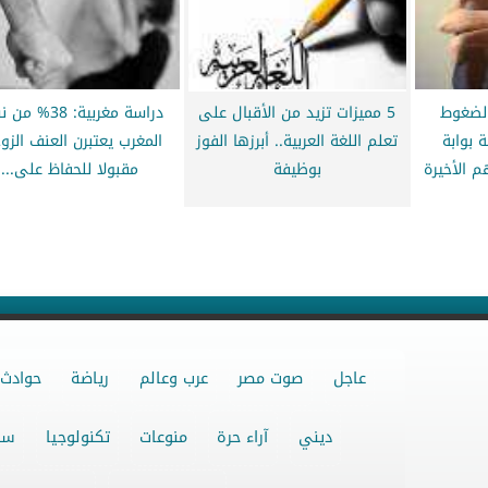
الضغوط
5 مميزات تزيد من الأقبال على
دراسة مغربية: 38% 
 بوابة
تعلم اللغة العربية.. أبرزها الفوز
المغرب يعتبرن العنف الز
 الأخيرة
بوظيفة
مقبولا للحفاظ على...
عاجل
صوت مصر
عرب وعالم
رياضة
حوادث
ديني
آراء حرة
منوعات
تكنولوجيا
سو