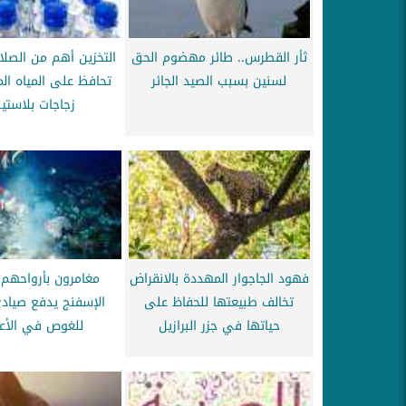
ثأر القطرس.. طائر مهضوم الحق
التخزين أهم من الصلا
لسنين بسبب الصيد الجائر
تحافظ على المياه ال
زجاجات بلاستي
فهود الجاجوار المهددة بالانقراض
مغامرون بأرواحهم.
تخالف طبيعتها للحفاظ على
الإسفنج يدفع صياد
حياتها في جزر البرازيل
للغوص في الأع