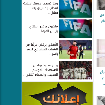
ويلز تسحب دعمها لإعادة
انتخاب إنفانتينو بعد
فشل...
 من
ام
ماكرون يرفض مقترح
رئيس الفيفا
الأهلي يرفض عرضًا من
الشباب السعودي لضم
ياسر...
ريال مدريد يواصل
الاستعداد للموسم
رآن
الجديد.. وانضمام ثلاثي...
فض
م