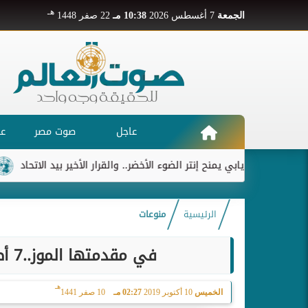
هـ
الجمعة
7 أغسطس 2026
10:38 مـ
22 صفر 1448
عاجل
صوت مصر
عر
ديابي يمنح إنتر الضوء الأخضر.. والقرار الأخير بيد الاتحاد
ريال مدري
الرئيسية
منوعات
في مقدمتها الموز..7 أطعمة تتفاعل مع الأدوية بشكل سلبي
هـ
الخميس
10 أكتوبر 2019
02:27 مـ
10 صفر 1441