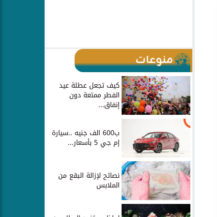
منوعات
كيف تجعل عطلة عيد
الفطر ممتعة دون
إنفاق...
ب600 الف جنيه ..سيارة
إم جي 5 بأسعار...
نصائح لإزالة البقع من
الملابس