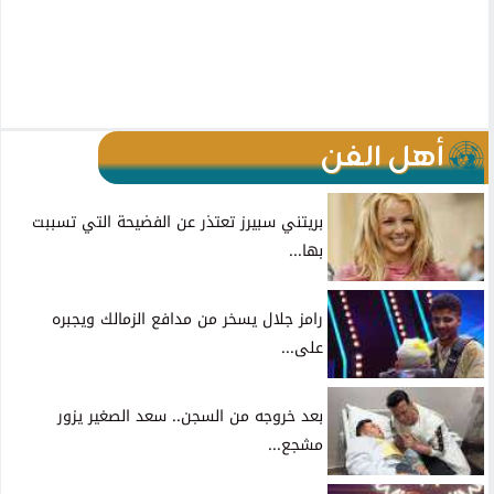
أهل الفن
بريتني سبيرز تعتذر عن الفضيحة التي تسببت
بها...
رامز جلال يسخر من مدافع الزمالك ويجبره
على...
بعد خروجه من السجن.. سعد الصغير يزور
مشجع...