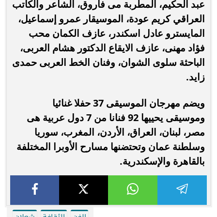
عبد الحكيم، المطربة مى فاروق، الشاعر والكاتب
العراقي كريم عودة، الموسيقار عمرو إسماعيل،
المايسترو عادل اسكندر، عازف الكمان محب
فؤاد مهنى، عازف الايقاع الدكتور هشام العربى،
الباحثة سلوى الشوان، وفنان الخط العربى حمدى
زايد.
ويضم مهرجان الموسيقى 37 حفلا غنائيا
وموسيقى يحييها 92 فنانا من 7 دول عربية هى
مصر، لبنان، العراق، الأردن، المغرب، سوريا
وسلطنة عمان وتحتضنها مسارح الأوبرا المختلفة
بالقاهرة والإسكندرية.