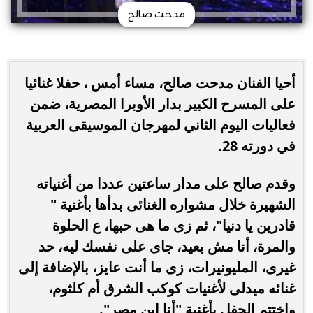
مدحت صالح
أحيا الفنان مدحت صالح، مساء أمس ، حفلا غنائيا
على المسرح الكبير بدار الأوبرا المصرية، ضمن
فعاليات اليوم الثاني لمهرجان الموسيقى العربية
في دورته 28.
وقدم صالح على مدار ساعتين عددا من أغنياته
الشهيرة خلال مشواره الغنائى بدأها بأغنية "
قادرين يا دنيا"، ثم زى ما هى حبها، ع الحلوة
والمرة، أنا مش بعيد، جاى على نفسك ليه، حد
غيرى، المليونيرات، زى ما أنت عايز، بالإضافة إلى
غنائه ميدلى لأغنيات كوكب الشرق أم كلثوم،
واختتم الحفل بأغنية "أنا ابن مصر".