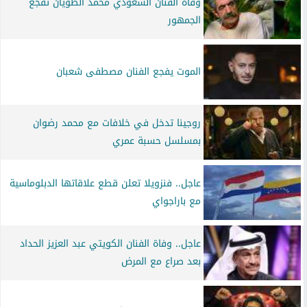
وفاة الفنان السعودي محمد الطويان تفجع
الجمهور
الموت يفجع الفنان مصطفى شعبان
روجينا تدخل في خلافات مع محمد رضوان
بمسلسل حسبة عمري
عاجل.. فنزويلا تعلن قطع علاقاتها الدبلوماسية
مع باراجواي
عاجل.. وفاة الفنان الكويتي عبد العزيز الحداد
بعد صراع مع المرض