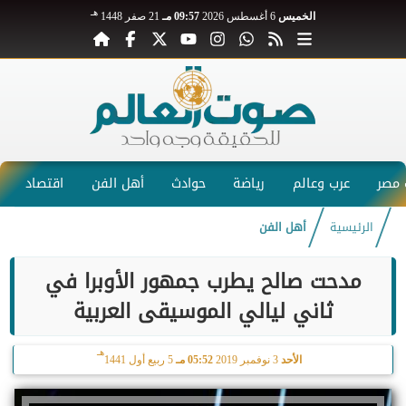
هـ
الخميس
6 أغسطس 2026
09:57 مـ
21 صفر 1448
مصر
عرب وعالم
رياضة
حوادث
أهل الفن
اقتصاد
الرئيسية
أهل الفن
مدحت صالح يطرب جمهور الأوبرا في
ثاني ليالي الموسيقى العربية
هـ
الأحد
3 نوفمبر 2019
05:52 مـ
5 ربيع أول 1441