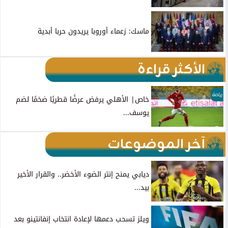
ماسك: زعماء أوروبا يريدون حربا أبدية
الأكثر قراءة
رياضة
خاص| الأهلي يرفض عرضًا قطريًا ضخمًا لضم
يوسف...
آخر الموضوعات
ديابي يمنح إنتر الضوء الأخضر.. والقرار الأخير
بيد...
ويلز تسحب دعمها لإعادة انتخاب إنفانتينو بعد