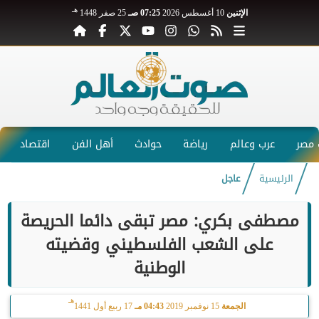
هـ
الإثنين
10 أغسطس 2026
07:25 صـ
25 صفر 1448
مصر
عرب وعالم
رياضة
حوادث
أهل الفن
اقتصاد
الرئيسية
عاجل
مصطفى بكري: مصر تبقى دائما الحريصة
على الشعب الفلسطيني وقضيته
الوطنية
هـ
الجمعة
15 نوفمبر 2019
04:43 مـ
17 ربيع أول 1441