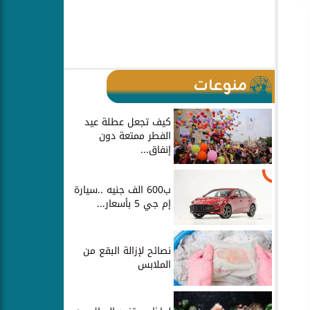
منوعات
كيف تجعل عطلة عيد
الفطر ممتعة دون
إنفاق...
ب600 الف جنيه ..سيارة
إم جي 5 بأسعار...
نصائح لإزالة البقع من
الملابس