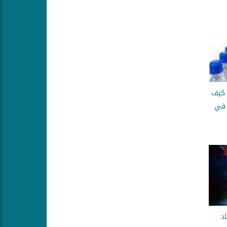
 كيف
 في
د