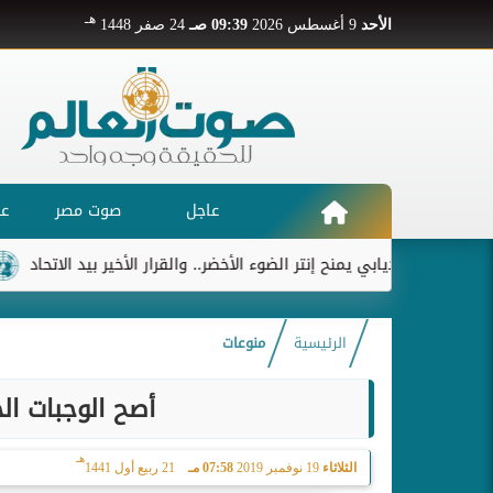
هـ
الأحد
9 أغسطس 2026
09:39 صـ
24 صفر 1448
عاجل
صوت مصر
عر
ديابي يمنح إنتر الضوء الأخضر.. والقرار الأخير بيد الاتحاد
ريال مدريد 
الرئيسية
منوعات
أصح الوجبات الخفيفة.. 10 فوا
هـ
الثلاثاء
19 نوفمبر 2019
07:58 مـ
21 ربيع أول 1441