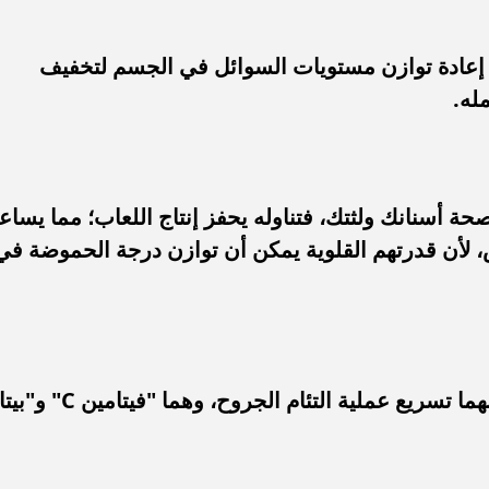
 إعادة توازن مستويات السوائل في الجسم لتخفيف
له.
 أسنانك ولثتك، فتناوله يحفز إنتاج اللعاب؛ مما يساع
، لأن قدرتهم القلوية يمكن أن توازن درجة الحموضة في
هناك نوعين من المركبات في الجزر يمكنهما تسريع عملية التئام الجروح، وهما "فيتامين C" و"بيت