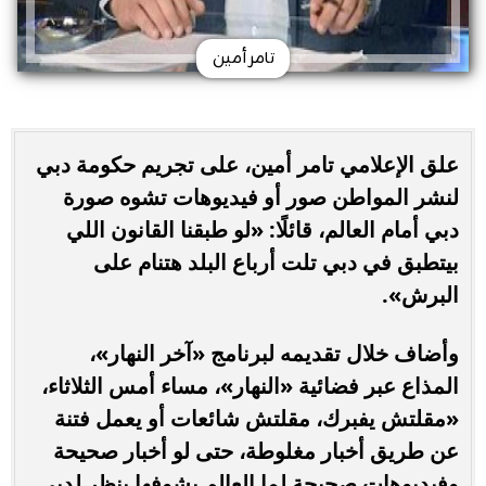
تامر أمين
علق الإعلامي تامر أمين، على تجريم حكومة دبي
لنشر المواطن صور أو فيديوهات تشوه صورة
دبي أمام العالم، قائلًا: «لو طبقنا القانون اللي
بيتطبق في دبي تلت أرباع البلد هتنام على
البرش».
وأضاف خلال تقديمه لبرنامج «آخر النهار»،
المذاع عبر فضائية «النهار»، مساء أمس الثلاثاء،
«مقلتش يفبرك، مقلتش شائعات أو يعمل فتنة
عن طريق أخبار مغلوطة، حتى لو أخبار صحيحة
وفيديوهات صحيحة لما العالم يشوفها ينظر لدبي