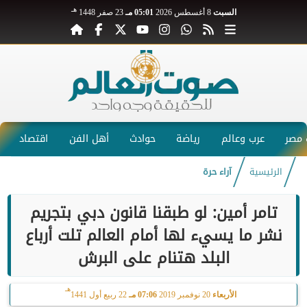
هـ
السبت
8 أغسطس 2026
05:01 مـ
23 صفر 1448
مصر
عرب وعالم
رياضة
حوادث
أهل الفن
اقتصاد
الرئيسية
آراء حرة
تامر أمين: لو طبقنا قانون دبي بتجريم
نشر ما يسيء لها أمام العالم تلت أرباع
البلد هتنام على البرش
هـ
الأربعاء
20 نوفمبر 2019
07:06 مـ
22 ربيع أول 1441