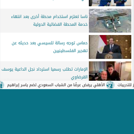
ناسا تعتزم استخدام محطة أخرى بعد انتهاء
خدمة المحطة الفضائية الدولية
حماس توجه رسالة للسيسي بعد حديثه عن
تهجير الفلسطينيين
الإمارات تطلب رسميا استرداد نجل الداعية يوسف
القرضاوي
ت
الأهلي يرفض عرضًا من الشباب السعودي لضم ياسر إبراهيم
ماكرو
عاجل.. ريال مدريد يوجه رسالة خاصة إلى
برشلونة
رسالة عاجلة من قائد الجيش للبنانيين