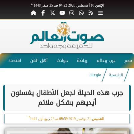
هـ
الإثنين
10 أغسطس 2026
04:23 صـ
25 صفر 1448
مصر
عرب وعالم
رياضة
حوادث
أهل الفن
اقتصاد
الرئيسية
منوعات
جرب هذه الحيلة لجعل الأطفال يغسلون
أيديهم بشكل ملائم
هـ
الخميس
21 نوفمبر 2019
09:59 مـ
23 ربيع أول 1441