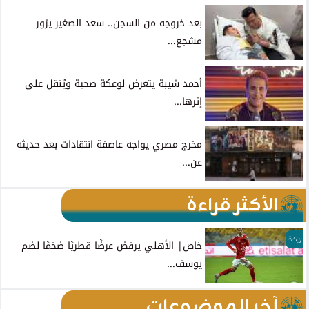
بعد خروجه من السجن.. سعد الصغير يزور
مشجع...
أحمد شيبة يتعرض لوعكة صحية ويُنقل على
إثرها...
مخرج مصري يواجه عاصفة انتقادات بعد حديثه
عن...
الأكثر قراءة
رياضة
خاص| الأهلي يرفض عرضًا قطريًا ضخمًا لضم
يوسف...
آخر الموضوعات