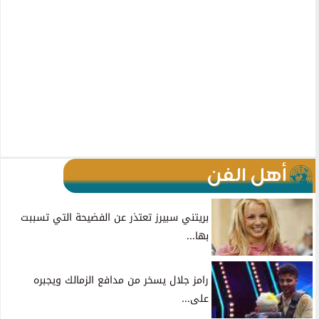
أهل الفن
بريتني سبيرز تعتذر عن الفضيحة التي تسببت
بها...
رامز جلال يسخر من مدافع الزمالك ويجبره
على...