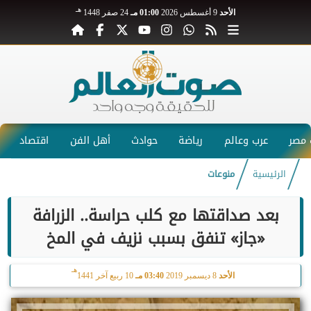
هـ
الأحد
9 أغسطس 2026
01:00 مـ
24 صفر 1448
مصر
عرب وعالم
رياضة
حوادث
أهل الفن
اقتصاد
الرئيسية
منوعات
بعد صداقتها مع كلب حراسة.. الزرافة
«جاز» تنفق بسبب نزيف في المخ
هـ
الأحد
8 ديسمبر 2019
03:40 مـ
10 ربيع آخر 1441