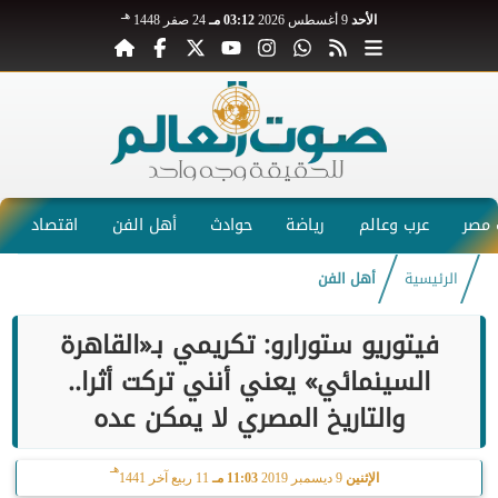
هـ
الأحد
9 أغسطس 2026
03:12 مـ
24 صفر 1448
مصر
عرب وعالم
رياضة
حوادث
أهل الفن
اقتصاد
الرئيسية
أهل الفن
فيتوريو ستورارو: تكريمي بـ«القاهرة
السينمائي» يعني أنني تركت أثرا..
والتاريخ المصري لا يمكن عده
هـ
الإثنين
9 ديسمبر 2019
11:03 مـ
11 ربيع آخر 1441