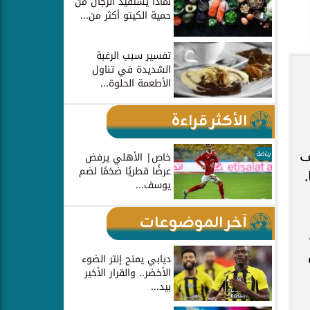
لماذا يستفيد الرجال من
حمية الكيتو أكثر من...
تفسير سبب الرغبة
الشديدة في تناول
الأطعمة الحلوة...
الأكثر قراءة
باحثون الوجبات الصحية لحوالي 93 ألف
رياضة
خاص| الأهلي يرفض
عرضًا قطريًا ضخمًا لضم
يوسف...
آخر الموضوعات
ديابي يمنح إنتر الضوء
الأخضر.. والقرار الأخير
بيد...