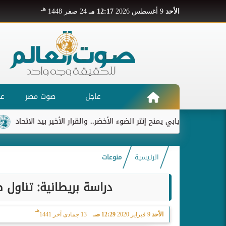
هـ
الأحد
9 أغسطس 2026
12:17 مـ
24 صفر 1448
عاجل
صوت مصر
عر
ديابي يمنح إنتر الضوء الأخضر.. والقرار الأخير بيد الاتحاد
ريال مد
الرئيسية
منوعات
دراسة بريطانية: تناول
هـ
الأحد
9 فبراير 2020
12:29 صـ
13 جمادى آخر 1441