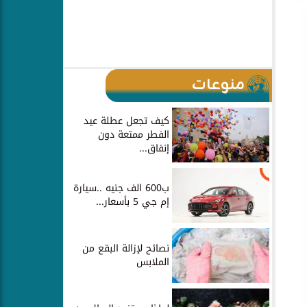
منوعات
كيف تجعل عطلة عيد
الفطر ممتعة دون
إنفاق...
ب600 الف جنيه ..سيارة
إم جي 5 بأسعار...
نصائح لإزالة البقع من
الملابس