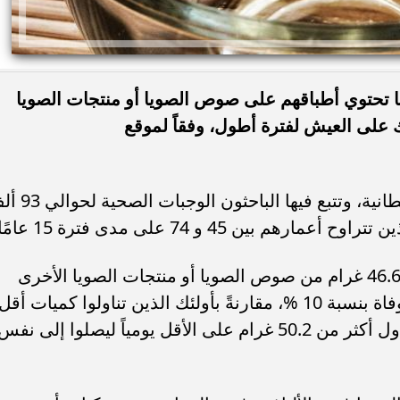
ما تحتوي أطباقهم على صوص الصويا أو منتجات الصويا
ك على العيش لفترة أطول، وفقاً لموقع
ونشرت الدراسة في المجلة الطبية البريطانية، وتتبع فيها ال
بين 45 و 74 على مدى فترة 15 عامًا.
وكانت النساء اللائي تناولن ما لا يقل عن 46.6 غرام من صوص الصويا أو منتجات الصويا الأخرى
كفول الصويا المخمر يوميًا أقل عرضة للوفاة بنسبة 10 %، مقارنةً بأولئك الذين تناولوا كميات أقل
من منتجات الصويا، أما الرجال فعليهم تناول أكثر من 50.2 غرام على الأقل يومياً ليصلوا إلى نفس