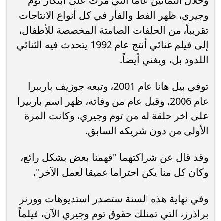
وخلال الثمانين عاماً التي مرت على ابتكار توم
وجيري، ظهر القط والفأر في كل أنواع الانتاجات
تقريباً، من الحلقات الصامتة المخصصة للأطفال،
إلى فيلم غنائي أنتج عام 1992 يتحدث فيه الثنائي
اللدود بل، ويغني أيضاً.
توفي بيل هانا عام 2001، وتبعه جوزيف باربيرا
عام 2006. وقبل عام من وفاته، ظهر اسم باربيرا
على آخر حلقة له من توم وجيري، وكانت المرة
الأولى من دون شريكه السابق.
وقد قال عن شراكتهما "فهمنا بعض بشكل رائع،
وكان كل منا يكن احتراما عميقا لعمل الآخر".
وفي نهاية هذه السنة ستصدر استديوهات وورنر
براذرز، التي تمتلك حقوق توم وجيري الآن، فيلماً