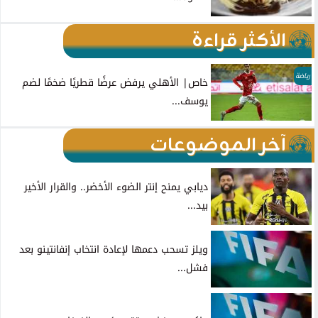
الأكثر قراءة
رياضة
خاص| الأهلي يرفض عرضًا قطريًا ضخمًا لضم
يوسف...
آخر الموضوعات
ديابي يمنح إنتر الضوء الأخضر.. والقرار الأخير
بيد...
ويلز تسحب دعمها لإعادة انتخاب إنفانتينو بعد
فشل...