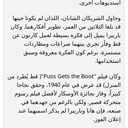
استديوهات أخرى.
وحاول الشريكان الشابان، اللذان لم يكونا حينها
قد بلغا الثلاثين من العمر، تطوير أفكارهما. وكان
باربيرا يميل إلى فكرة بسيطة لعمل كارتون عن
قط وفأر تجري بينهما صراعات ومطاردات
مستمرة، برغم كون الفكرة معروفة وسبق
استخدامها.
وكان فيلم "Puss Gets the Boot"( قط يُطرد من
المنزل) قد عرض في عام 1940، وحقق نجاحا
كبيراً، وفاز بجائزة الأوسكار لأفضل فيلم رسوم
متحركة قصير. ولكن بالرغم من جهدهما في
صنعه، فإن هانا وباربيرا لم يذكر اسميهما عند
إعلان الفوز.