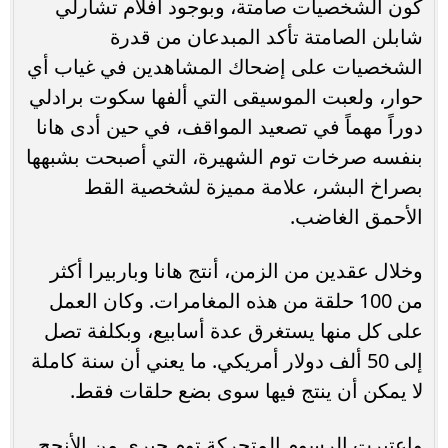
كون الشخصيات صامتة، وبوجود أفلام تشارلي
شابلن الصامتة تأكد المبدعان من قدرة
الشخصيات على إضحاك المشاهدين في غياب أي
حوار، ولعبت الموسيقى التي ألفها سكوت برادلي
دوراً مهماً في تصعيد المواقف، في حين أدى هانا
بنفسه صرخات توم الشهيرة، التي أصبحت بشبهها
بصراخ البشر، علامة مميزة لشخصية القط
الأحمق الغاضب.
وخلال عقدين من الزمن، أنتج هانا وباربيرا أكثر
من 100 حلقة من هذه المغامرات. وكان العمل
على كل منها يستغرق عدة أسابيع، وبكلفة تصل
إلى 50 ألف دولار أمريكي. ما يعني أن سنة كاملة
لا يمكن أن ينتج فيها سوى بضع حلقات فقط.
واعتبرت الرسوم المتحركة توم جيري من الأنجح