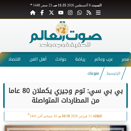
هـ
السبت
8 أغسطس 2026
11:35 صـ
23 صفر 1448
مصر
عرب وعالم
رياضة
حوادث
أهل الفن
اقتصاد
الرئيسية
منوعات
بي بي سي: توم وجيري يكملان 80 عاما
من المطاردات المتواصلة
هـ
الثلاثاء
11 فبراير 2020
10:58 مـ
16 جمادى آخر 1441