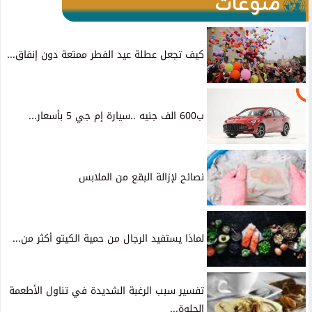
منوعات
كيف تجعل عطلة عيد الفطر ممتعة دون إنفاق...
ب600 الف جنيه ..سيارة إم جي 5 بأسعار...
نصائح لإزالة البقع من الملابس
لماذا يستفيد الرجال من حمية الكيتو أكثر من...
تفسير سبب الرغبة الشديدة في تناول الأطعمة
الحلوة...