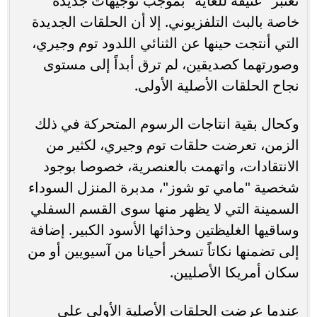
تعتبر "عنيفة للغاية" بموجب توجيهات جديدة
خاصة بالبث التلفزيوني. إلا أن الحلقات الجديدة
التي أنتجت حينها عن الثنائي اللدود توم وجيري،
وصورتهما كصديقين، لم ترق أبداً إلى مستوى
نجاح الحلقات الأصلية الأولى.
وكحال بقية انتاجات الرسوم المتحركة في ذلك
الزمن، تعرضت حلقات توم وجيري، لكثير من
الانتقادات، واتهمت بالعنصرية، خصوصا بوجود
شخصية "مامي تو شوز"، مدبرة المنزل السوداء
السمينة التي لا يظهر منها سوى القسم السفلي
وساقيها الغليظتين وحذائها الأسود الكبير. إضافة
إلى تضمنها نكاتاً تسخر أحيانا من آسيويين أو من
سكان أمريكا الأصليين.
عندما عرضت الحلقات الأصلية الأولى على