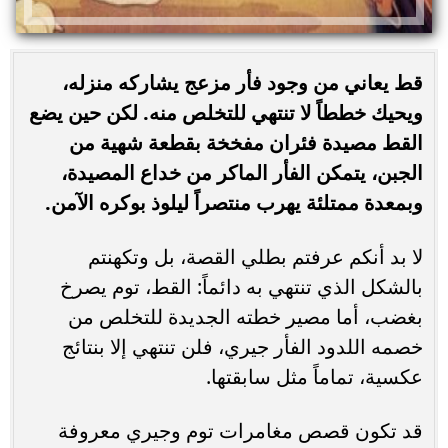
قط يعاني من وجود فأر مزعج يشاركه منزله،
ويحيك خططاً لا تنتهي للتخلص منه. لكن حين يضع
القط مصيدة فئران مفخخة بقطعة شهية من
الجبن، يتمكن الفأر الماكر من خداع المصيدة،
وبمعدة ممتلئة يهرب منتصراً ليلوذ بوكره الآمن.
لا بد أنكم عرفتم بطلي القصة، بل وتكهنتم
بالشكل الذي تنتهي به دائماً: القط، توم يصرخ
بغضب، أما مصير خطته الجديدة للتخلص من
خصمه اللدود الفأر جيري، فلن تنتهي إلا بنتائج
عكسية، تماماً مثل سابقتها.
قد تكون قصص مغامرات توم وجيري معروفة