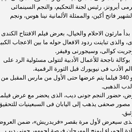
مى أيرونز، رئيس لجنة التحكيم، والنجم السينمائى
لشهير فاتح أكين، والممثلة الألمانية نينا هوس، ونجم
دأ مارثون الاحلام والخيال، بعرض فيلم الافتتاح الكندى
والذى تباينت ردود الافعال حوله ما بين الاعجاب الكبير
مرجريت كوالى، وسيجورنى وفيفر.
الة ناجحة للأعمال الأدبية لتتولى مسئولية الرد على
لم الأدب فى نيويورك قبل الثورة الرقمية.
ويعرض المهرجان فى دورته السبعين نحو 340 فيلما يتم عرضها حتى الأول من مارس المقبل من
روض، حضور النجم جونى ديب، الذى يحضر مع عرض فيلمه
ن مصور صحفى يذهب إلى اليابان فى السبعينيات للتحقيق
بق.
م، الذى سيعرض لأول مرة بقصر «فريدريش»، ضمن العرو
دة الحمراء ليمنح المهرجان فرصة لجمهور جونى ديب