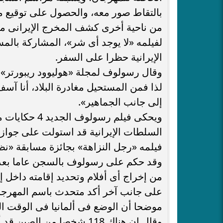
بالتقاط صور معه، والحصول على توقيع من
من ناحية أخرى كشف المخرج الإيرانى م
لفيلمه «لا يوجد أى شر»، المشاركة بالمس
الإيرانية حظرا على السفر.
وقال رسولوف لمجلة «هوليوود ريبورتر»
لذا فمن المستحيل مغادرة البلاد، أنا آس
إلى جانب الجماهير».
ويحكى فيلم ر
فيلمه «رجل النزاهة» بجائزة مسابقة «نظ
وقد حكم على رسولوف بالسجن عاما بعد إد
من إخراج أى أفلام وتحديد إقامته داخل إ
على جانب آخر أكد متحدث باسم المهرجا
موضحا أن الوضع فى ألمانيا فى الوقت ا