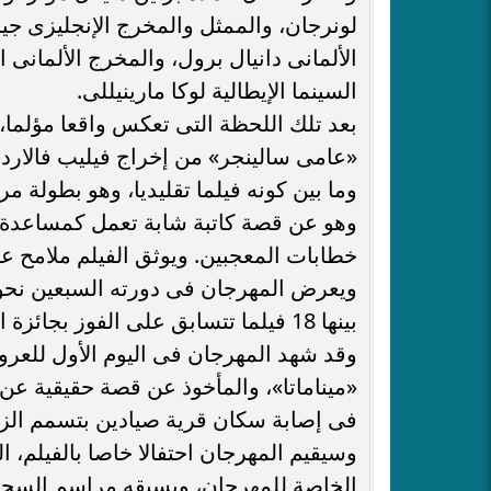
لونرجان، والممثل والمخرج الإنجليزى جير
الألمانى دانيال برول، والمخرج الألمانى ا
السينما الإيطالية لوكا مارينيللى.
بعد تلك اللحظة التى تعكس واقعا مؤلما، ب
«عامى سالينجر» من إخراج فيليب فالاردى، 
وما بين كونه فيلما تقليديا، وهو بطولة 
وهو عن قصة كاتبة شابة تعمل كمساعدة بوك
خطابات المعجبين. ويوثق الفيلم ملامح عا
بينها 18 فيلما تتسابق على الفوز بجائزة الدب الذهبى.
وقد شهد المهرجان فى اليوم الأول للع
«ميناماتا»، والمأخوذ عن قصة حقيقية ع
فى إصابة سكان قرية صيادين بتسمم الزئ
وسيقيم المهرجان احتفالا خاصا بالفيل
الخاصة للمهرجان، ويسبقه مراسم السجا