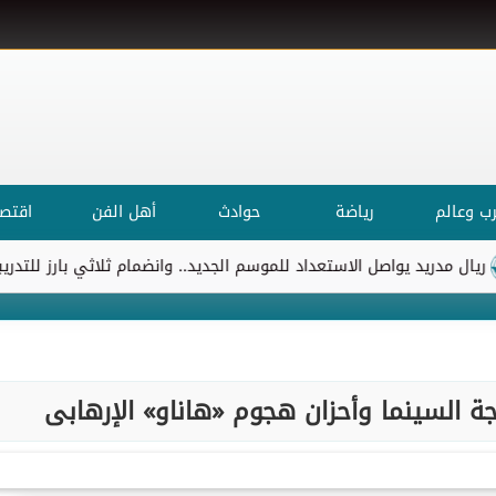
ب وعالم
رياضة
حوادث
أهل الفن
اقتصا
يد يواصل الاستعداد للموسم الجديد.. وانضمام ثلاثي بارز للتدريبات
جة السينما وأحزان هجوم «هاناو» الإرهابى