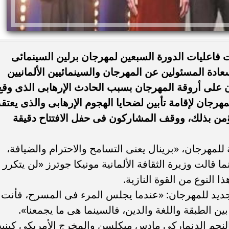
 فاعليات الدورة السبعين لمهرجان برلين السينمائى
سعادة المسئولين عن المهرجان والسينمائيين الألمانيين
 على أروقة المهرجان بسبب الحادث الإرهابى الذى وقع
مهرجان لإقامة تأبين لضحايا الهجوم الإرهابى والذى يعتقد
ؤمن بذلك، ووقف المشاركون فى حفل الافتتاح دقيقة
للمهرجان، «برينال يعنى التسامح والاحترام والضيافة،
 قالت وزيرة الثقافة الألمانية مونيكا جوترز «لن يتكرر
 النوع من القوة النازية.
الجديد للمهرجان: «عندما يجلس المرء فى المسرح، فأنت
ين الطبقة واللغة والدين، فالسينما هى ما يجمعنا».
لنجم الدنماركى مادس ميكلسن والمخرج الأمريكى كيني