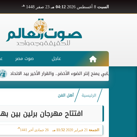
هـ
السبت
8 أغسطس 2026
04:12 مـ
23 صفر 1448
عاجل
صوت مصر
عر
ديابي يمنح إنتر الضوء الأخضر.. والقرار الأخير بيد الاتحاد
ريال مدر
الرئيسية
أهل الفن
افتتاح مهرجان برلين بين به
هـ
الجمعة
21 فبراير 2020
11:52 مـ
26 جمادى آخر 1441