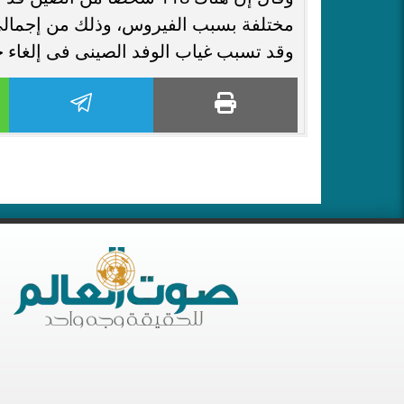
مختلفة بسبب الفيروس، وذلك من إجمالى 21 ألف اعتما
وقد تسبب غياب الوفد الصينى فى إلغاء جن