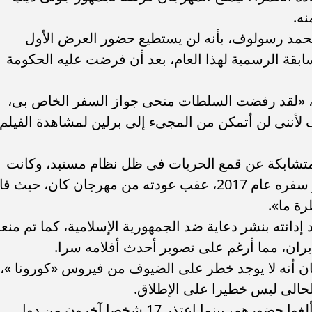
ه.
حمد رسولوف، بأنه لن يستطيع حضور العرض الأول
ابقة الرسمية لهذا العام، بعد أن فرضت عليه الحكومة
، «لقد رفضت السلطات منحى جواز السفر الخاص بى،
ف لأننى لن أتمكن من المجىء إلى برلين لمشاهدة الفيلم
سولوف الجديد 4 حكايات متشابكة عن قمع الحريات فى ظل نظام مستبد، وكانت
السلطات الإيرانية قد استولت على جواز سفره عام 2017، عقب عودته من مهرجان كان، حيث ف
رة ما».
انته بنشر دعاية ضد الجمهورية الإسلامية، كما تم منع
يران، مما أرغم على تصوير أحدث أفلامه سرا.
ن أنه لا يوجد خطر على الضيوف من فيروس «كورونا »،
لحالى ليس خطيرا على الإطلاق.
وقال إن هناك 118 شخصا من الصين قد ألغوا حضورهم، بينما اعتذر 17 شخصا آخرون من دول