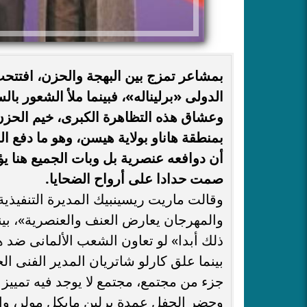
بمشاعر تمزج بين البهجة والحزن، افتتحت
الدولى «برليناله»، فبينما ملأ الشعور بال
وعشاق هذه التظاهرة الكبرى، خيم الحزن
بمنطقة هاناو بولاية هيسن، وهو ما دفع ال
أن دوافعه عنصرية بل وبات الجميع هنا ي
صمت حدادا على أرواح الضحايا.
وقالت ماريت ريسينبيك المديرة التنفيذية 
والمهرجان يعارض العنف والعنصرية»، بينما
ذلك أبدا» لو تعاون الشعب الألمانى ضد هذا
بينما علق كارلو شاتريان المدير الفنى 
جزء من مجتمع، مجتمع لا يوجد فيه تمييز ب
وحضر الحفل عمدة برلين مايكل مولر، وا