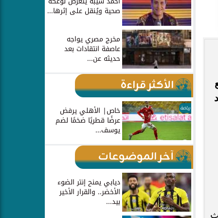
أحمد شيبة يتعرض لوعكة
صحية ويُنقل على إثرها...
مخرج مصري يواجه
عاصفة انتقادات بعد
حديثه عن...
الأكثر قراءة
رياضة
خاص| الأهلي يرفض
عرضًا قطريًا ضخمًا لضم
يوسف...
آخر الموضوعات
ديابي يمنح إنتر الضوء
الأخضر.. والقرار الأخير
بيد...
ث