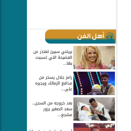
أهل الفن
بريتني سبيرز تعتذر عن
الفضيحة التي تسببت
بها...
رامز جلال يسخر من
مدافع الزمالك ويجبره
على...
بعد خروجه من السجن..
سعد الصغير يزور
مشجع...