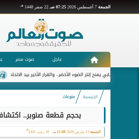
هـ
الجمعة
7 أغسطس 2026
07:25 صـ
22 صفر 1448
عاجل
صوت مصر
عر
ديابي يمنح إنتر الضوء الأخضر.. والقرار الأخير بيد الاتحاد
ريال مد
الرئيسية
منوعات
بحجم قطعة صنوبر.. اكتشاف
هـ
الجمعة
13 مارس 2020
11:08 مـ
18 رجب 1441