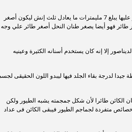
وتقول جينماى إن حجم الجمجمة المعثور عليها يبلغ 7 مليمترات ما يعادل ثلث إنش ليكون أصغر
ور طائر فهو أيضا يصغر طنان النحل أصغر طائر علي وجه
يناصور إلا إنه كان يستخدم أسنانه الكثيرة وعينيه
جيدا لدرجة بقاء الجلد فيها ليبدو اللون الحقيقى لجسم
 كان الكائن طائرا لأن شكل جمجمته يشبه الطيور ولكن
خصائص متفردة لجماجم الطيور فيبقى الكائن فى عداد