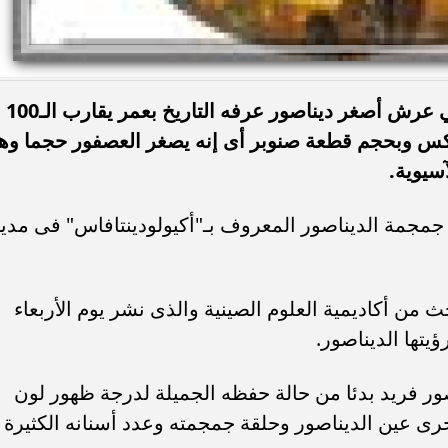
نجح العلماء في اكتشافه أخيرا ليتربع علي عرش أصغر ديناصور عرفه التاريخ بعمر يقارب الـ100
ركس وبحجم قطعة صنوبر أى إنه يصغر العصفور حجما وه
سيوية.
لعلماء علي جمجمة الديناصور المعروف بـ"أكيولودينتافاس" فى مدي
 من أكاديمية العلوم الصينية والذى نشر يوم الأربعاء
يتها الديناصور.
 فريد بدئا من حالة حفظه الجميلة لدرجة ظهور لون
 عين الديناصور وحلقة جمجمته وعدد أسنانه الكثيرة