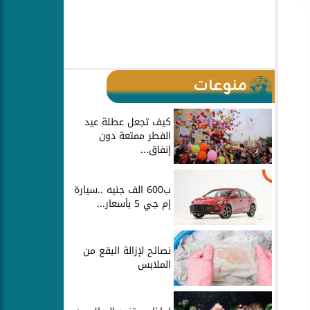
منوعات
كيف تجعل عطلة عيد
الفطر ممتعة دون
إنفاق...
ب600 الف جنيه ..سيارة
إم جي 5 بأسعار...
نصائح لإزالة البقع من
الملابس