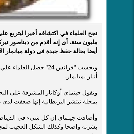
مليون سنة، أى إنه أقدم من ديناصور تي
أيضا بحالة حفظ جيدة فى دولة ميانمار الآ
وبحسب "فرانس 24" حصل ا
أنبار بميانمار.
وتقول جينماى أوكانار المشرفة على البحث
بمجلة نيتشر البريطانية إنها صعقت لدى رؤ
وأضافت جينماى إن كل شيء في الديناصور
بشرته واضحا وكذلك الشكل العجيب لمجرى