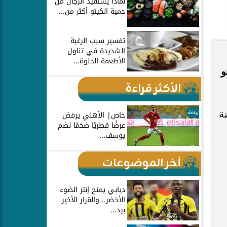
لماذا يستفيد الرجال من
حمية الكيتو أكثر من...
تفسير سبب الرغبة
الشديدة في تناول
الأطعمة الحلوة...
و
الأكثر قراءة
نة
رياضة
خاص| الأهلي يرفض
عرضًا قطريًا ضخمًا لضم
يوسف...
آخر الموضوعات
ديابي يمنح إنتر الضوء
الأخضر.. والقرار الأخير
بيد...