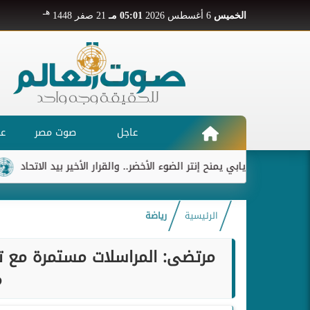
هـ
الخميس
6 أغسطس 2026
05:01 مـ
21 صفر 1448
عاجل
صوت مصر
عر
ديابي يمنح إنتر الضوء الأخضر.. والقرار الأخير بيد الاتحاد
ريال م
الرئيسية
رياضة
م