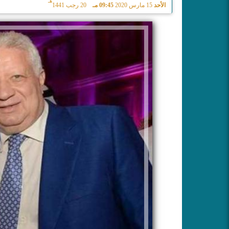
هـ
الأحد
15 مارس 2020
09:45 مـ
20 رجب 1441