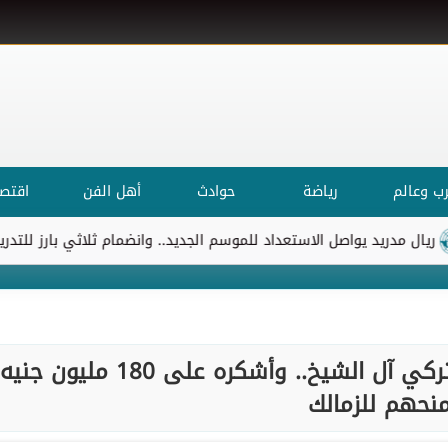
ب وعالم
رياضة
حوادث
أهل الفن
اقتصا
دريد يواصل الاستعداد للموسم الجديد.. وانضمام ثلاثي بارز للتدريبات
مرتضى: المراسلات مستمرة مع تركي آل الشيخ.. وأشكره على 180 مليون جنيه
نحهم للزمالك