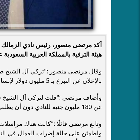
أكد مرتضى منصور، رئيس نادي الزمالك أ
هيئة الترفية بالمملكة العربية السعودية على منحه 180 مليون جنيه 
وقال مرتضى منصور :"تركي آل الشيخ طا
بالإعلان عن التبرع بـ 5 مليون دولار لإنشاء ستاد الزمالك، بالإضافة للتعاقد مع لاعب عالمي".
وأضاف مرتضى :"قلت لتركي آل الشيخ حينه
عن 180 مليون جنيه للنادي دون أن يطلب منك أحد ذلك، وما بيني وبينك هو الصداقة".
وتابع مرتضى قائلًا :"كانت هناك مراسلات
واطمئن على حالة إضراب العمال في النا