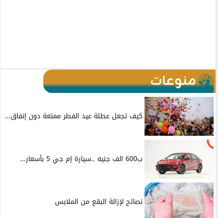
منوعات
كيف تجعل عطلة عيد الفطر ممتعة دون إنفاق...
ب600 الف جنيه ..سيارة إم جي 5 بأسعار...
نصائح لإزالة البقع من الملابس