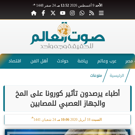
هـ
الأحد
9 أغسطس 2026
12:52 مـ
24 صفر 1448
مصر
عرب وعالم
رياضة
حوادث
أهل الفن
اقتصاد
الرئيسية
منوعات
أطباء يرصدون تأثير كورونا على المخ
والجهاز العصبي للمصابين
هـ
السبت
18 أبريل 2020
10:06 مـ
24 شعبان 1441