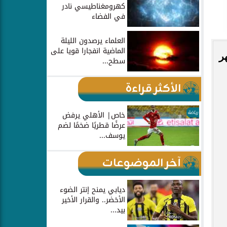
كهرومغناطيسي نادر
في الفضاء
العلماء يرصدون الليلة
الماضية انفجارا قويا على
ر
سطح...
الأكثر قراءة
رياضة
خاص| الأهلي يرفض
عرضًا قطريًا ضخمًا لضم
يوسف...
آخر الموضوعات
ديابي يمنح إنتر الضوء
الأخضر.. والقرار الأخير
بيد...