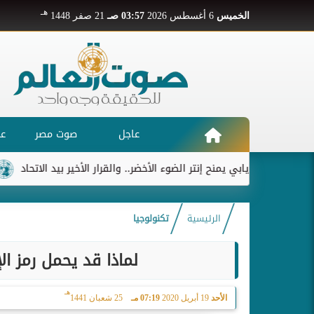
هـ
الخميس
6 أغسطس 2026
03:57 صـ
21 صفر 1448
عاجل
صوت مصر
عر
ديابي يمنح إنتر الضوء الأخضر.. والقرار الأخير بيد الاتحاد
ريال 
الرئيسية
تكنولوجيا
لماذا قد يحمل رمز ا
هـ
الأحد
19 أبريل 2020
07:19 مـ
25 شعبان 1441