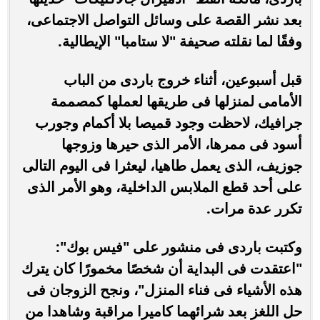
بعد نشر القصة على وسائل التواصل الاجتماعى،
وفقًا لما نقلته صحيفة "لا ستامبا" الإيطالية.
قبل أسبوعين، أثناء خروج باردى من الباب
الأمامى لمنزلها فى طريقها لعملها كمصممة
جرافيك، لاحظت وجود قميصا بلا أكمام وجورب
أسود فى ممرها، الأمر الذى حيرها وزوجها
جوزيف، الذى يعمل طاهيا، ليعثرا فى اليوم التالى
على أحد قطع الملابس الداخلية، وهو الأمر الذى
تكرر عدة مرات.
وكتبت باردى فى منشور على "فيس بوك":
"اعتقدت فى البداية أن شخصًا مخمورًا كان يترك
هذه الأشياء فى فناء المنزل"، ونجح الزوجان فى
حل اللغز بعد شرائهما كاميرا مراقبة وشاهدا من