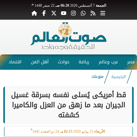
هـ
الجمعة
7 أغسطس 2026
06:28 صـ
22 صفر 1448
مصر
عرب وعالم
رياضة
حوادث
أهل الفن
اقتصاد
الرئيسية
منوعات
قط أمريكى يُسلى نفسه بسرقة غسيل
الجيران بعد ما زهق من العزل والكاميرا
كشفته
هـ
الأربعاء
15 يوليو 2020
02:15 مـ
24 ذو القعدة 1441