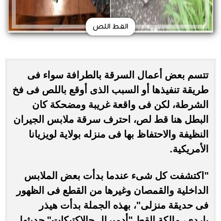
القط اللص
تتسم بعض أعمال السرقة بالطرافة سواء فى
طريقة تنفيذها أو السبب الذى أوقع باللص فى فخ
الشرطة، لكن فى واقعة غريبة ومضحكة كان
البطل هنا قط لص، احترف سرقة ملابس الجيران
النظيفة والاحتفاظ بها فى منزله بولاية لويزيانا
الأمريكية.
"اكتشفت كل شىء عندما بدأت بعض الملابس
الداخلية والقمصان وغيرها من القطع فى الظهور
فى حديقة منزلى"، بهذه الجملة بدأت هيذر
باردى، مالكة القط "أدميرال جالاكتيكات" حديثها