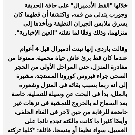
خلالها "القط الأدميرال" على حافة الحديقة
وجورب يتدلى من فمه، واكتشفا أن قطهما كان
يسرق ملابس الجيران النظيفة ويأخذها إلى
منزلهما، وذلك وفقًا لما نقلته "العين الإخبارية".
وقالت باردى، إنها تبنت أدميرال قبل 4 أعوام
عندما كان قط برئ عاش حياة محمية، ممنوعا من
مغادرة المنزل، حتى المراحل الأولى من الحجر
الصحى جراء فيروس كورونا المستجد، مشيرة
إلى أنه ربما بسبب بقائه فى المنزل وشعوره
بالملل، بدأ فى البحث عن وسيلة للتسلية، خاصة
بعد السماح له بالخروج للتمشية فى نزهات غير
خاضعة للرقابة من حين لآخر فى الفناء الخلفى،
وأيضًا كثيرا ما كانت مالكته تجده نائما على
الغسيل، سواء نظيفا أو متسخا، قائلة: "كلما تركته