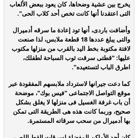
يخرج بين عشية وضحاها، كان يعود ببعض الألعاب
التى اعتقدنا أنها كانت تخص أحد كلاب الحى".
وأضافت باردى، أنها تود إعادة ما سرقه أدميرال
والتى يبلغ عددها 18 قطعة ملابس، لذا صنعت
لافتة مكتوبة بخط اليد بالقرب من منزلها مكتوب
عليها: "قطتى سرقت ثوب السباحة لطفلك،
اطرق الباب لتستعيده".
كما دعت جيرانها لاسترداد ملابسهم المفقودة عبر
موقع التواصل الاجتماعى "فيس بوك"، موضحة
أن باب غرفة الغسيل فى منزلها لا يغلق بشكل
صحيح، وربما كانت هذه هى الطريقة التى تمكن
بها أدميرال من سحب سرقاته المستمرة.
كان أحد الأماكن المفضلة لسرقات القط اللص،