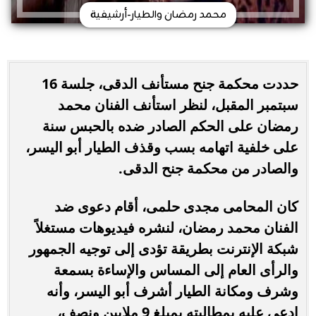
محمد رمضان والطيار-أرشيفية
حددت محكمة جنح مستأنف الدقى، جلسة 16
سبتمبر المقبل، لنظر استأنف الفنان محمد
رمضان على الحكم الصادر ضده بالحبس سنة
على خلفية اتهامه بسب وقذف الطيار أبو اليسر،
والصادر من محكمة جنح الدقى.
كان المحامى مجدى حلمى، أقام دعوى ضد
الفنان محمد رمضان، لنشره فيديوهات مستغلاً
شبكة الإنترنت بطريقة تؤدى إلى توجيه الجمهور
والرأى العام إلى المساس والإساءة بسمعة
وشرف ومكانة الطيار أشرف أبو اليسر، وأنه
ادعى عليه بمطالبته بمبلغ 9 ملايين ونصف،