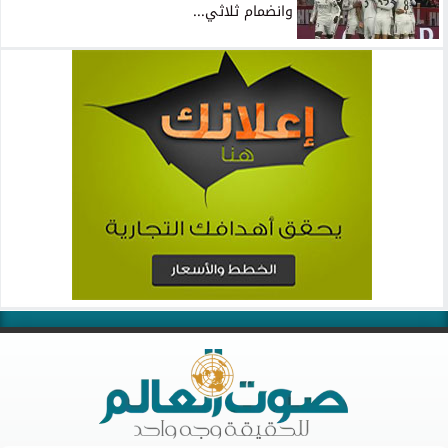
وانضمام ثلاثي...