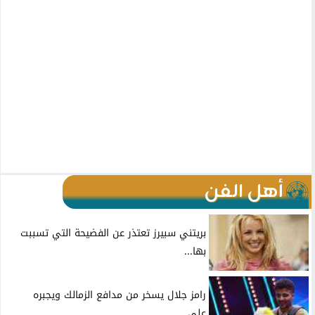
أهل الفن
بريتني سبيرز تعتذر عن الفضيحة التي تسببت
بها...
رامز جلال يسخر من مدافع الزمالك ويجبره
على...