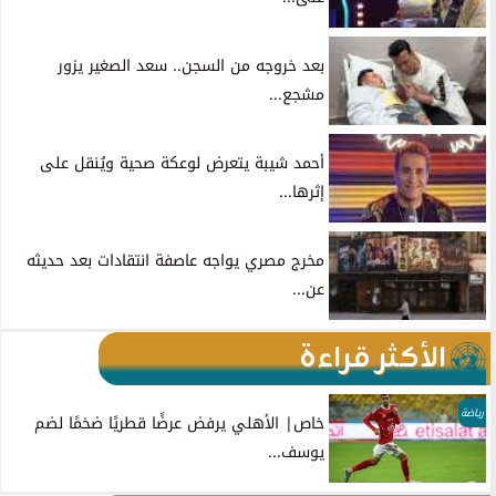
بعد خروجه من السجن.. سعد الصغير يزور
مشجع...
أحمد شيبة يتعرض لوعكة صحية ويُنقل على
إثرها...
مخرج مصري يواجه عاصفة انتقادات بعد حديثه
عن...
الأكثر قراءة
رياضة
خاص| الأهلي يرفض عرضًا قطريًا ضخمًا لضم
يوسف...