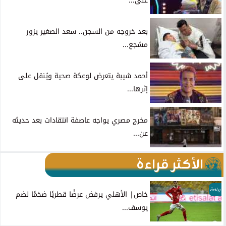
على...
بعد خروجه من السجن.. سعد الصغير يزور
مشجع...
أحمد شيبة يتعرض لوعكة صحية ويُنقل على
إثرها...
مخرج مصري يواجه عاصفة انتقادات بعد حديثه
عن...
الأكثر قراءة
رياضة
خاص| الأهلي يرفض عرضًا قطريًا ضخمًا لضم
يوسف...