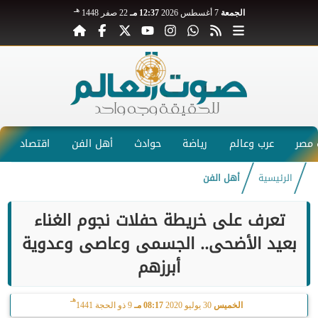
هـ
الجمعة
7 أغسطس 2026
12:37 مـ
22 صفر 1448
مصر
عرب وعالم
رياضة
حوادث
أهل الفن
اقتصاد
الرئيسية
أهل الفن
تعرف على خريطة حفلات نجوم الغناء
بعيد الأضحى.. الجسمى وعاصى وعدوية
أبرزهم
هـ
الخميس
30 يوليو 2020
08:17 مـ
9 ذو الحجة 1441