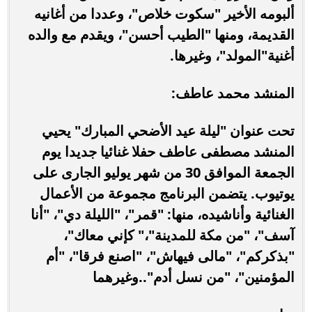
ألبومه الأخير "سكوت خلاص"، وعددا من أغانيه
القديمة، ومنها "الطيب أحسن"، ويقدم مع والده
أغنية"المولد"، وغيرها.
المنشد محمد عاطف:
تحت عنوان "ليلة عيد الأضحي المبارك" يحيي
المنشد مصطفى عاطف حفلا غنائيا جديدا يوم
الجمعة الموافق 30 من شهر يوليو الجارى على
يوتيوب. يتضمن البرنامج مجموعة من الأعمال
الغنائية وأناشيده، منها: "قمر"، "الليلة دي"، "أنا
آسف"، "من مكة للمدينة"،" كإني معاك"،
"بذكركم"، "مالى فيهاش"، "اصنع فرقا"، "أم
المؤمنين"، "من نسل أدم"..وغيرهما