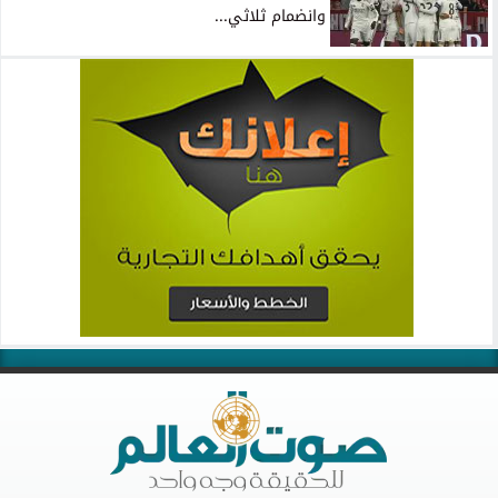
وانضمام ثلاثي...