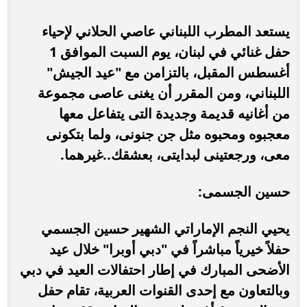
يستعد المطرب اللبناني عاصي الحلاني لإحياء
حفل غنائي في لبنان، يوم السبت الموافق 1
أغسطس المقبل، بالتزامن مع "عيد الجيش"
اللبناني، ومن المقرر أن يغنى عاصى مجموعة
من أغانيه قديمة وجديدة التى يتفاعل معها
معجبوه ومحبوه مثل جن جنونى، ولما بتكونى
معى، ورجعتينى لبدايتى، بعشقك..غيرهما.
حسين الجسمى:
يحيي النجم الإماراتي الشهير حسين الجسمي
حفلاً خيرياً مباشراً في "دبي أوبرا" خلال عيد
الأضحى المبارك في إطار احتفالات العيد في دبي
وبالتعاون مع إحدى القنوات العربية، تقام حفل