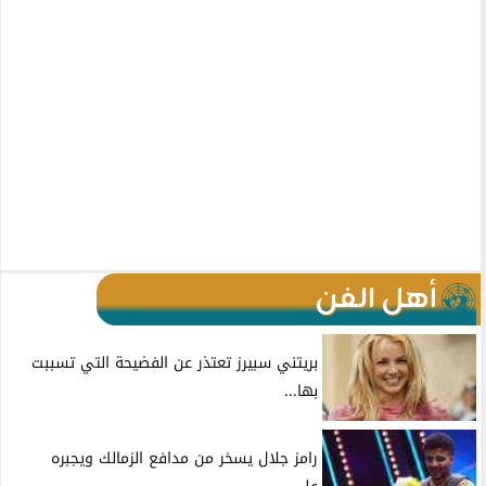
أهل الفن
بريتني سبيرز تعتذر عن الفضيحة التي تسببت
بها...
رامز جلال يسخر من مدافع الزمالك ويجبره