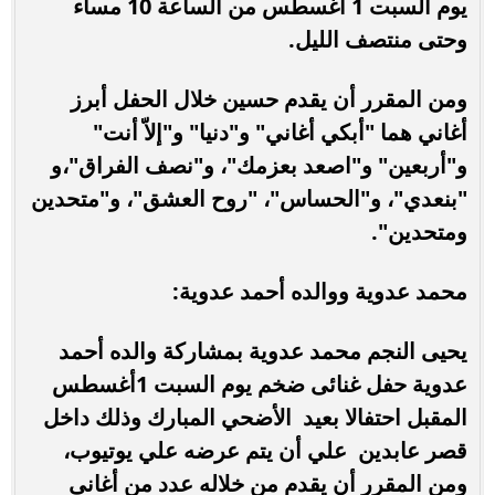
يوم السبت 1 أغسطس من الساعة 10 مساء
وحتى منتصف الليل.
ومن المقرر أن يقدم حسين خلال الحفل أبرز
أغاني هما "أبكي أغاني" و"دنيا" و"إلاّ أنت"
و"أربعين" و"اصعد بعزمك"، و"نصف الفراق"،و
"بنعدي"، و"الحساس"، "روح العشق"، و"متحدين
ومتحدين".
محمد عدوية ووالده أحمد عدوية:
يحيى النجم محمد عدوية بمشاركة والده أحمد
عدوية حفل غنائى ضخم يوم السبت 1أغسطس
المقبل احتفالا بعيد الأضحي المبارك وذلك داخل
قصر عابدين علي أن يتم عرضه علي يوتيوب،
ومن المقرر أن يقدم من خلاله عدد من أغانى