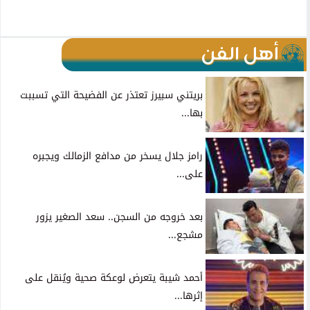
أهل الفن
بريتني سبيرز تعتذر عن الفضيحة التي تسببت
بها...
رامز جلال يسخر من مدافع الزمالك ويجبره
على...
بعد خروجه من السجن.. سعد الصغير يزور
مشجع...
أحمد شيبة يتعرض لوعكة صحية ويُنقل على
إثرها...