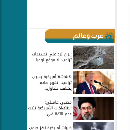
عرب وعالم
إيران ترد على تهديدات
ترامب: لا موقع نوويا...
هشاشة أمريكية بسبب
ترامب.. تقرير صادم
يكشف تضاؤل...
مجتبى خامنئي:
الانتهاكات الأمريكية تثبت
عدم الثقة في...
ضربات أمريكية تهز جنوب