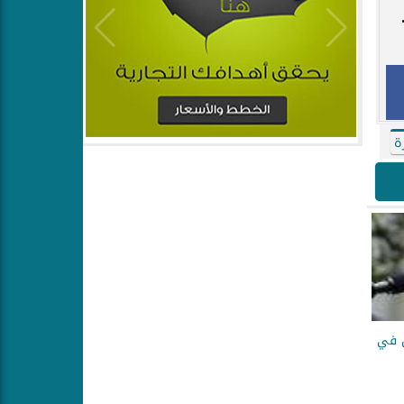
ة
ن في