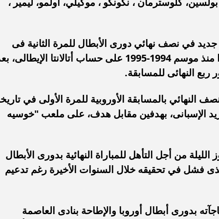
، بولسين، كلوسترمان ، نكونكو ، موكيلي، أولمو، ليمير ،
جديد في نصف نهائي دورى الأبطال للمرة الثانية فى
تاريخه والأولى بعد غياب 25 عامًا وتحديدًا منذ موسم 1994-1995 على حساب أتالانتا الإيطالى، ب
 ربع النهائى للمسابقة.
نصف النهائي بالمسابقة الأوروبية للمرة الأولى في تاريخه
ريد الإسبانى، بهدفين مقابل هدف، على ملعب "خوسيه
ليلة من أجل التأهل للمباراة النهائية بدورى الأبطال
الذى فشل في تحقيقه خلال السنوات الأخيرة رغم تدعيم
جآته بدورى أبطال أوروبا والإطاحة بنادى العاصمة