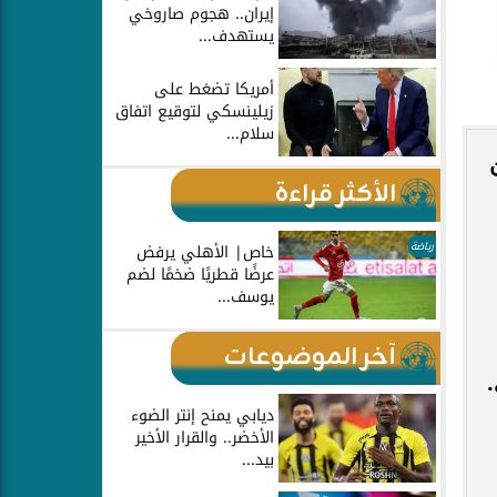
إيران.. هجوم صاروخي
يستهدف...
أمريكا تضغط على
زيلينسكي لتوقيع اتفاق
سلام...
الأكثر قراءة
رياضة
خاص| الأهلي يرفض
عرضًا قطريًا ضخمًا لضم
يوسف...
آخر الموضوعات
.
ديابي يمنح إنتر الضوء
الأخضر.. والقرار الأخير
بيد...