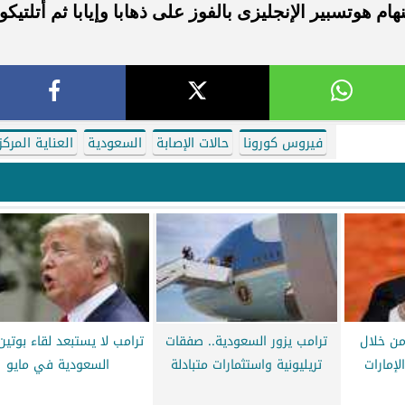
م هوتسبير الإنجليزى بالفوز على ذهابا وإيابا ثم أتلتيكو
فيروس كورونا
حالات الإصابة
السعودية
العناية المركز
من خلال
ترامب يزور السعودية.. صفقات
ترامب لا يستبعد لقاء بوتي
لإمارات
تريليونية واستثمارات متبادلة
السعودية في مايو