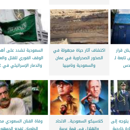
ان قرار
اكتشاف آثار حياة مجهولة في
السعودية تشدد على أهم
تابعة لـ
الصخور الصحراوية في عمان
الوقف الفوري للقتل والع
قدس
والسعودية وناميبيا
والدمار الإسرائيلي في غ
 يتوجه إلى
كلاسيكو السعودية.. الاتحاد
وفاة الفنان السعودي مح
ة خارجية
والهلال في قمة عربية
الطويان تفجع الجمهور