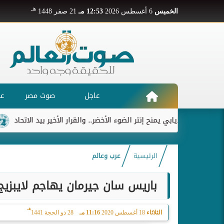
هـ
الخميس
6 أغسطس 2026
12:53 مـ
21 صفر 1448
عاجل
صوت مصر
عر
ديابي يمنح إنتر الضوء الأخضر.. والقرار الأخير بيد الاتحاد
ريال مدري
الرئيسية
عرب وعالم
باريس سان جيرمان يهاجم لايبزيج
هـ
الثلاثاء
18 أغسطس 2020
11:16 مـ
28 ذو الحجة 1441