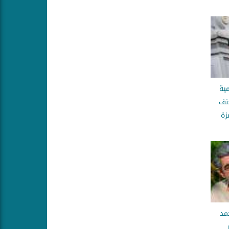
ية
نف
زة
مد