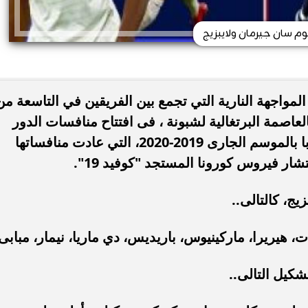
م سان جيرمان ولايبزيج
مواجهة النارية التي تجمع بين الفريقين في التاسعة من
العاصمة البرتغالية لشبونة ، فى افتتاح منافسات الدور
نصف النهائي لمسابقة دوري أبطال أوروبا بالموسم الجارى 2019-2020، التي عادت منافساتها
ار فيروس كورونا المستجد "كوفيد 19".
ج، كالتالى..
ات، هيريرا، ماركينيوس، باريديس، دي ماريا، نيمار، مبابى
شكيل التالى..