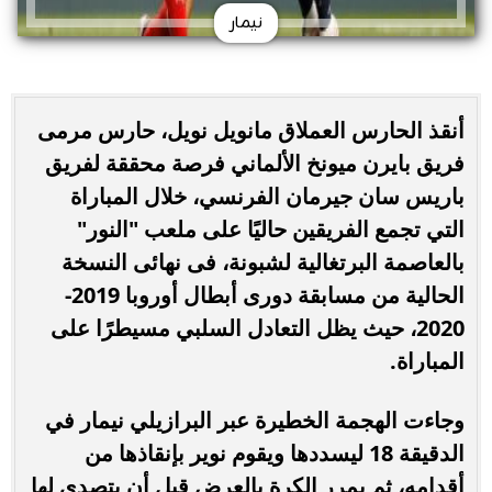
نيمار
أنقذ الحارس العملاق مانويل نويل، حارس مرمى
فريق بايرن ميونخ الألماني فرصة محققة لفريق
باريس سان جيرمان الفرنسي، خلال المباراة
التي تجمع الفريقين حاليًا على ملعب "النور"
بالعاصمة البرتغالية لشبونة، فى نهائى النسخة
الحالية من مسابقة دورى أبطال أوروبا 2019-
2020، حيث يظل التعادل السلبي مسيطرًا على
المباراة.
وجاءت الهجمة الخطيرة عبر البرازيلي نيمار في
الدقيقة 18 ليسددها ويقوم نوير بإنقاذها من
أقدامه، ثم يمرر الكرة بالعرض قبل أن يتصدى لها