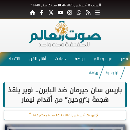
هـ
السبت
8 أغسطس 2026
10:44 صـ
23 صفر 1448
مصر
عرب وعالم
رياضة
حوادث
أهل الفن
اقتصاد
الرئيسية
رياضة
باريس سان جيرمان ضد البايرن.. نوير ينقذ
هجمة بـ”روحين” من أقدام نيمار
هـ
الإثنين
24 أغسطس 2020
12:33 صـ
4 محرّم 1442