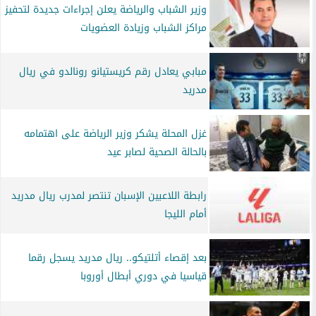
وزير الشباب والرياضة يعلن إجراءات جديدة لتحفيز
مراكز الشباب وزيادة العضويات
مبابي يعادل رقم كريستيانو رونالدو في ريال
مدريد
غزل المحلة يشكر وزير الرياضة على اهتمامه
بالحالة الصحية لصابر عيد
رابطة اللاعبين الإسبان تنتصر لمدرب ريال مدريد
أمام الليجا
بعد إقصاء أتلتيكو.. ريال مدريد يسجل رقما
قياسيا في دوري أبطال أوروبا