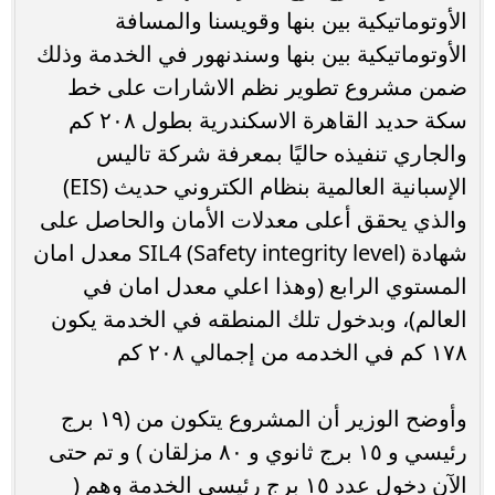
الأوتوماتيكية بين بنها وقويسنا والمسافة
الأوتوماتيكية بين بنها وسندنهور في الخدمة وذلك
ضمن مشروع تطوير نظم الاشارات على خط
سكة حديد القاهرة الاسكندرية بطول ٢٠٨ كم
والجاري تنفيذه حاليًا بمعرفة شركة تاليس
الإسبانية العالمية بنظام الكتروني حديث (EIS)
والذي يحقق أعلى معدلات الأمان والحاصل على
شهادة SIL4 (Safety integrity level) معدل امان
المستوي الرابع (وهذا اعلي معدل امان في
العالم)، وبدخول تلك المنطقه في الخدمة يكون
١٧٨ كم في الخدمه من إجمالي ٢٠٨ كم
وأوضح الوزير أن المشروع يتكون من (١٩ برج
رئيسي و ١٥ برج ثانوي و ٨٠ مزلقان ) و تم حتى
الآن دخول عدد ١٥ برج رئيسي الخدمة وهم (