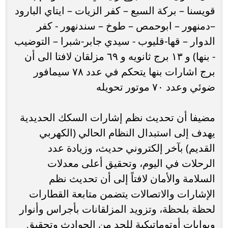
قويسنا – بركة السبع – كفر الزيات – ايتاي البارود
–دمنهور – ابوحمص – طوخ – سندنهور - كفر
الدوار – قها-قليوب - سيدي جابر-شبرا – التوضيب
- بنها) و ١٣ برج ثانويه و ٦٩ مزلقان لافتا الى أن
برج اشارات بنها يتحكم في عدد ٧٨ سيمافور
ضوئي وعدد ٧٠ موتور تحويله
مضيفا أن تحديث نظم إشارات السكك الحديدية
يهدف إلى استبدال النظام الحالي (الكهربي
القديم) بآخر إلكتروني حديث، وزيادة عدد
الرحلات في اليوم، وتحقيق أعلى معدلات
السلامة والأمان لافتاً إلى أن تحديث نظم
الإشارات والاتصالات يتضمن متابعة القطارات
لحظة بلحظة، وتزويد المزلقانات بأجراس وأنوار
وبوابات أوتوماتيكية للحد من الحوادث وتحقيق