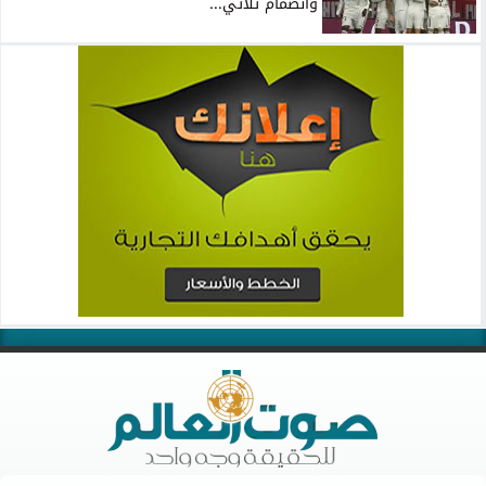
وانضمام ثلاثي...