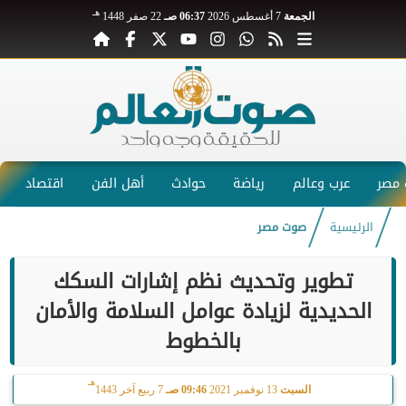
هـ
الجمعة
7 أغسطس 2026
06:37 صـ
22 صفر 1448
مصر
عرب وعالم
رياضة
حوادث
أهل الفن
اقتصاد
الرئيسية
صوت مصر
تطوير وتحديث نظم إشارات السكك
الحديدية لزيادة عوامل السلامة والأمان
بالخطوط
هـ
السبت
13 نوفمبر 2021
09:46 صـ
7 ربيع آخر 1443