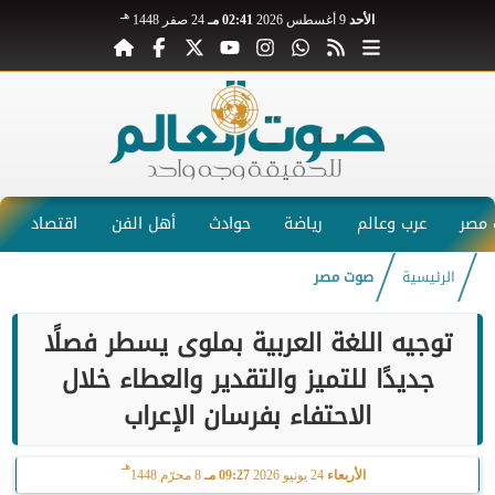
هـ
الأحد
9 أغسطس 2026
02:41 مـ
24 صفر 1448
مصر
عرب وعالم
رياضة
حوادث
أهل الفن
اقتصاد
الرئيسية
صوت مصر
توجيه اللغة العربية بملوى يسطر فصلًا
جديدًا للتميز والتقدير والعطاء خلال
الاحتفاء بفرسان الإعراب
هـ
الأربعاء
24 يونيو 2026
09:27 مـ
8 محرّم 1448