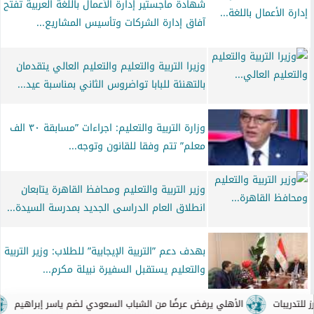
شهادة ماجستير إدارة الأعمال باللغة العربية تفتح
آفاق إدارة الشركات وتأسيس المشاريع...
وزيرا التربية والتعليم والتعليم العالي يتقدمان
بالتهنئة للبابا تواضروس الثاني بمناسبة عيد...
وزارة التربية والتعليم: اجراءات ”مسابقة ٣٠ الف
معلم” تتم وفقا للقانون وتوجه...
وزير التربية والتعليم ومحافظ القاهرة يتابعان
انطلاق العام الدراسى الجديد بمدرسة السيدة...
بهدف دعم ”التربية الإيجابية” للطلاب: وزير التربية
والتعليم يستقبل السفيرة نبيلة مكرم...
ن الشباب السعودي لضم ياسر إبراهيم
ماكرون يرفض مقترح رئيس الفيفا
وزير التربية والتعليم يكرم الطلاب الفائزين على