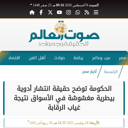
هـ
السبت
8 أغسطس 2026
09:16 مـ
23 صفر 1448
مصر
عرب وعالم
رياضة
حوادث
أهل الفن
اقتصاد
الرئيسية
أخبار مصر
الحكومة توضح حقيقة انتشار أدوية
بيطرية مغشوشة في الأسواق نتيجة
غياب الرقابة
هـ
الأربعاء
24 نوفمبر 2021
11:37 صـ
18 ربيع آخر 1443