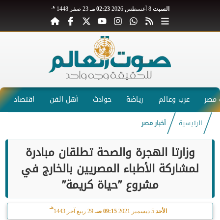
هـ
السبت
8 أغسطس 2026
02:23 مـ
23 صفر 1448
مصر
عرب وعالم
رياضة
حوادث
أهل الفن
اقتصاد
الرئيسية
أخبار مصر
وزارتا الهجرة والصحة تطلقان مبادرة
لمشاركة الأطباء المصريين بالخارج في
مشروع ”حياة كريمة”
هـ
الأحد
5 ديسمبر 2021
09:15 صـ
29 ربيع آخر 1443